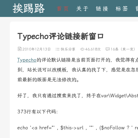
挨踢路
首页
关于
链接
标签
Typecho评论链接新窗口
2010年12月13日
快乐分享
46,618次
16条（来一发）
Typecho
的评论默认链接是当前页面打开的，我觉得有点
到，站长说可以改模板，我认真的找了下，感觉是在忽
前最新的版面是无法修改的。
好了，我只有通过搜索来找了，终于在var\Widget\Abstr
373行有以下代码:
echo '<a href="' , $this->url , '"' , ($noFollow ? ' 