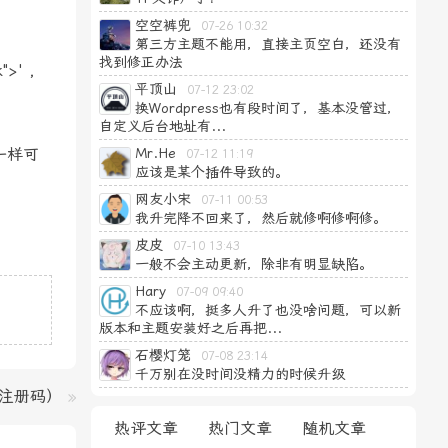
空空裤兜
07-26 10:32
第三方主题不能用，直接主页空白，还没有
找到修正办法
">' ,
平顶山
07-12 23:02
换Wordpress也有段时间了，基本没管过，
自定义后台地址有...
一样可
Mr.He
07-12 11:19
应该是某个插件导致的。
网友小宋
07-11 00:53
我升完降不回来了，然后就修啊修啊修。
皮皮
07-10 13:43
一般不会主动更新，除非有明显缺陷。
Hary
07-09 09:40
不应该啊，挺多人升了也没啥问题，可以新
版本和主题安装好之后再把...
石樱灯笼
07-08 23:14
千万别在没时间没精力的时候升级
含注册码）
»
热评文章
热门文章
随机文章