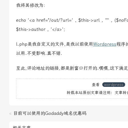
我将其修改为:
echo '<a href="/out/?url=' , $this->url , '"' , ($noF
$this->author , '</a>';
l.php是我自定义的文件,是我以前使用
Wordpress
程序
以用.不受影响.真不错.
至此,评论地址的链接,都是新窗口打开的.嘿嘿,这下满足了
查看
wordpress
转载本站原创文章请注明：文章转
«
目前可以使用的Godaddy域名优惠码
相关文章