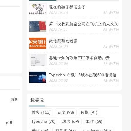
现在的孩子都怎么了
2026-06-10
32 条评论
第一次收到航空公司在飞机上的人文关
2026-06-11
25 条评论
怀——送生日贺卡
微信限额之迷雾
2026-06-29
24 条评论
粤通卡如何取消ETC停车自动扣费
2026-07-04
17 条评论
Typecho 升级1.3版本出现500错误信
2026-07-07
13 条评论
息
标签云
回复
博客 (163)
百度 (98)
假期 (91)
Typecho (70)
域名 (69)
工作 (69)
回复
腾讯 (54)
浏览器 (47)
wordpress (45)