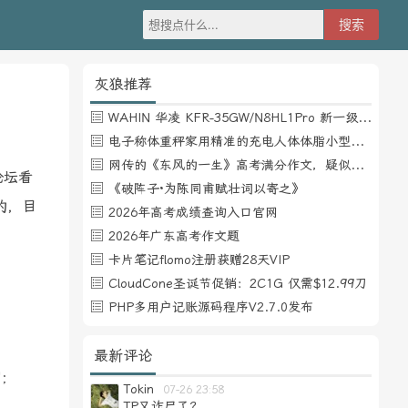
灰狼推荐
WAHIN 华凌 KFR-35GW/N8HL1Pro 新一级能效 壁挂式空调 1.5匹
电子称体重秤家用精准的充电人体体脂小型称重支持HUAWEI HiLink
网传的《东风的一生》高考满分作文，疑似自媒体或其他渠道炒作
论坛看
《破阵子·为陈同甫赋壮词以寄之》
的，目
2026年高考成绩查询入口官网
2026年广东高考作文题
卡片笔记flomo注册获赠28天VIP
CloudCone圣诞节促销：2C1G 仅需$12.99刀
PHP多用户记账源码程序V2.7.0发布
最新评论
';
Tokin
07-26 23:58
TP又诈尸了？