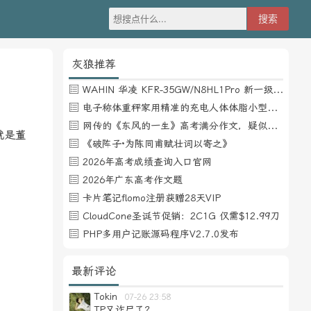
灰狼推荐
WAHIN 华凌 KFR-35GW/N8HL1Pro 新一级能效 壁挂式空调 1.5匹
电子称体重秤家用精准的充电人体体脂小型称重支持HUAWEI HiLink
网传的《东风的一生》高考满分作文，疑似自媒体或其他渠道炒作
就是董
《破阵子·为陈同甫赋壮词以寄之》
2026年高考成绩查询入口官网
2026年广东高考作文题
卡片笔记flomo注册获赠28天VIP
CloudCone圣诞节促销：2C1G 仅需$12.99刀
PHP多用户记账源码程序V2.7.0发布
最新评论
Tokin
07-26 23:58
TP又诈尸了？