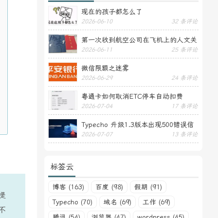
现在的孩子都怎么了
2026-06-10
32 条评论
第一次收到航空公司在飞机上的人文关
2026-06-11
25 条评论
怀——送生日贺卡
微信限额之迷雾
2026-06-29
24 条评论
粤通卡如何取消ETC停车自动扣费
2026-07-04
17 条评论
Typecho 升级1.3版本出现500错误信
2026-07-07
13 条评论
息
标签云
博客 (163)
百度 (98)
假期 (91)
提
Typecho (70)
域名 (69)
工作 (69)
不
腾讯 (54)
浏览器 (47)
wordpress (45)