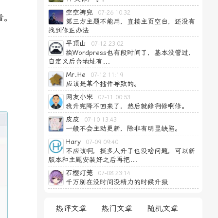
空空裤兜
07-26 10:32
看。
第三方主题不能用，直接主页空白，还没有
找到修正办法
平顶山
07-12 23:02
换Wordpress也有段时间了，基本没管过，
自定义后台地址有...
Mr.He
07-12 11:19
应该是某个插件导致的。
网友小宋
07-11 00:53
我升完降不回来了，然后就修啊修啊修。
皮皮
07-10 13:43
一般不会主动更新，除非有明显缺陷。
Hary
07-09 09:40
不应该啊，挺多人升了也没啥问题，可以新
版本和主题安装好之后再把...
石樱灯笼
07-08 23:14
千万别在没时间没精力的时候升级
热评文章
热门文章
随机文章