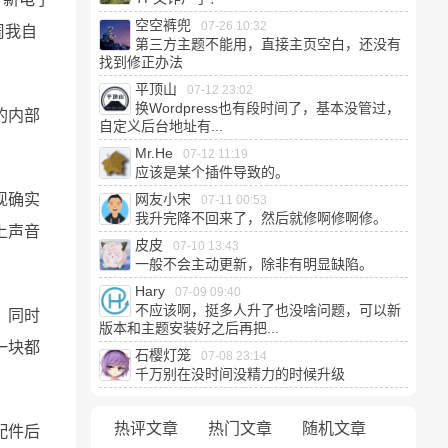
空空裤兜
07-26 10:32
周我自
第三方主题不能用，直接主页空白，还没有
找到修正办法
平顶山
07-12 23:02
换Wordpress也有段时间了，基本没管过，
的内部
自定义后台地址有...
Mr.He
07-12 11:19
应该是某个插件导致的。
现确实
网友小宋
07-11 00:53
我升完降不回来了，然后就修啊修啊修。
上声音
皮皮
07-10 13:43
一般不会主动更新，除非有明显缺陷。
Hary
07-09 09:40
不应该啊，挺多人升了也没啥问题，可以新
，同时
版本和主题安装好之后再把...
一块都
石樱灯笼
07-08 23:14
千万别在没时间没精力的时候升级
热评文章
热门文章
随机文章
配件后