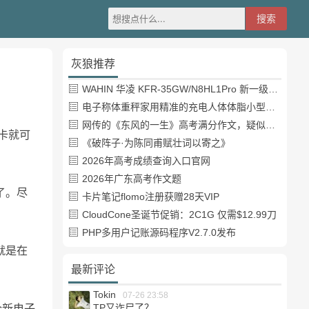
灰狼推荐
WAHIN 华凌 KFR-35GW/N8HL1Pro 新一级能效 壁挂式空调 1.5匹
电子称体重秤家用精准的充电人体体脂小型称重支持HUAWEI HiLink
网传的《东风的一生》高考满分作文，疑似自媒体或其他渠道炒作
卡就可
《破阵子·为陈同甫赋壮词以寄之》
2026年高考成绩查询入口官网
2026年广东高考作文题
了。尽
卡片笔记flomo注册获赠28天VIP
CloudCone圣诞节促销：2C1G 仅需$12.99刀
PHP多用户记账源码程序V2.7.0发布
就是在
最新评论
Tokin
07-26 23:58
个新电子
TP又诈尸了？