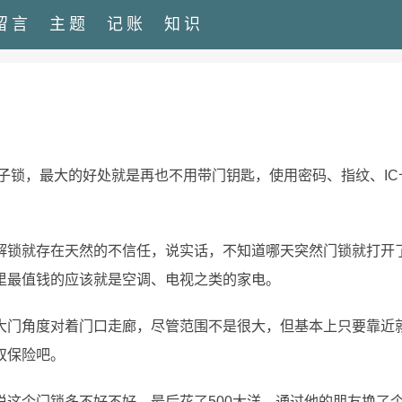
留言
主题
记账
知识
电子锁，最大的好处就是再也不用带门钥匙，使用密码、指纹、IC
解锁就存在天然的不信任，说实话，不知道哪天突然门锁就打开
里最值钱的应该就是空调、电视之类的家电。
大门角度对着门口走廊，尽管范围不是很大，但基本上只要靠近
双保险吧。
这个门锁多不好不好，最后花了500大洋，通过他的朋友换了