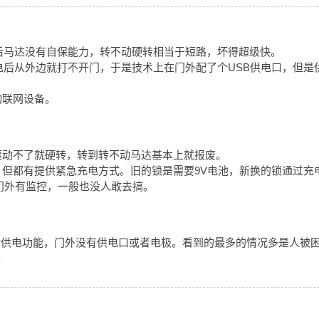
后马达没有自保能力，转不动硬转相当于短路，坏得超级快。
后从外边就打不开门，于是技术上在门外配了个USB供电口，但是
物联网设备。
驱动不了就硬转，转到转不动马达基本上就报废。
但都有提供紧急充电方式。旧的锁是需要9V电池，新换的锁通过充
但门外有监控，一般也没人敢去搞。
时供电功能，门外没有供电口或者电极。看到的最多的情况多是人被
。