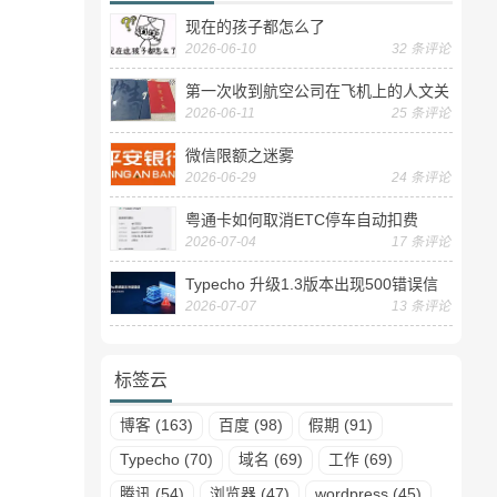
现在的孩子都怎么了
2026-06-10
32 条评论
第一次收到航空公司在飞机上的人文关
2026-06-11
25 条评论
怀——送生日贺卡
微信限额之迷雾
2026-06-29
24 条评论
粤通卡如何取消ETC停车自动扣费
2026-07-04
17 条评论
Typecho 升级1.3版本出现500错误信
2026-07-07
13 条评论
息
标签云
博客 (163)
百度 (98)
假期 (91)
Typecho (70)
域名 (69)
工作 (69)
腾讯 (54)
浏览器 (47)
wordpress (45)