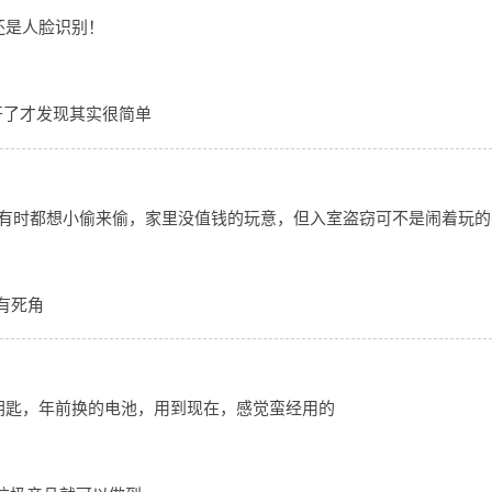
还是人脸识别！
开了才发现其实很简单
，我有时都想小偷来偷，家里没值钱的玩意，但入室盗窃可不是闹着玩的
有死角
钥匙，年前换的电池，用到现在，感觉蛮经用的