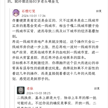
的。就好像还给80岁老头喂金戈
石樱灯笼
回复
2024-10-01 17:34
存量硬需是肯定还是会买的，只不过原本是在二线城市
买房的意愿会变成一线城市，相当于嘎二线城市腰子给
一线城市买肾，进而导致二线及以下城市的经济萎靡加
剧。
再说一线城市房地产本来就没降过，这个操作只会让一
线城市房价进一步上涨，然后再吸一波对一线城市的房
地产投资，把其他城市更多的血吸到一线城市里，进一
步拉大贫富差距，然后再冲击点啥原本的国本。
目标根本不是刺激经济，你得抛开这个巨大而迷幻的非
常具有误导性的前提看这玩意。我得说如果不片面性的
看这几年的操作，而是直接倒着看这十几年的大局规
划，感觉还是挺邪乎的。
老狼
回复
2024-10-03 08:25
二线换房，基本上都是大亏，除非上车早的那一批
可能好点。不过你说的确实是事实，开放一线，二