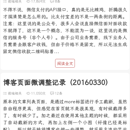
前端相关
17,869次
8条
不得不说，微信支付的API接口，真的是无比辣鸡，折腾很久
才搞清楚是怎么用的。比支付宝差的不是一两条街的距离。
注意：这里说的是公众号，很多人会说直接微信面对面收款
不就得了，这不是一个概念，不能混为一谈，这里说的是微
信的服务号（非个人号）。由于公司业务需要，线下业务人
员需要去跟客户收钱，但由于价格不是固定，所以无法生成
固定微信收款二维码贴着...
阅读全文
博客页面微调整记录（20160330）
前端相关
11,050次
12条
原本的文章列表页面，是通过more标签进行手工截断，虽然
自由程序更高，但感觉在首页就不是很美观，有时候截得多
了，有时候少了。加之最近在使用其他主题的时候，都采用
了自动截断的方式，再加上左侧一个小图（好像已经是标
配）。所以就干脆将博客也做一些调整。就采用主流的显示