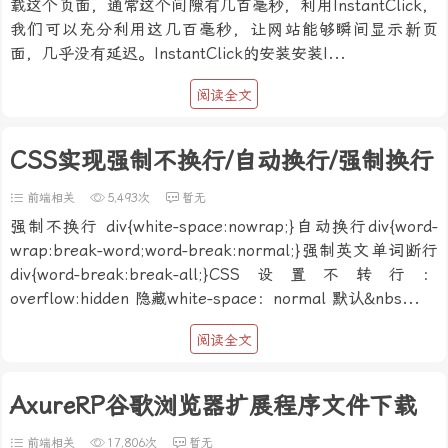
载这个页面，通常这个间隙有几百毫秒，利用InstantClick，
我们可以充分利用这几百毫秒，让网站能够瞬间显示新页
面，几乎没有延迟。InstantClick的安装安装I...
阅读全文
CSS实现强制不换行/自动换行/强制换行
前端相关
5,493次
暂无
强制不换行 div{white-space:nowrap;}自动换行div{word-
wrap:break-word;word-break:normal;}强制英文单词断行
div{word-break:break-all;}CSS设置不转行：
overflow:hidden 隐藏white-space：normal 默认&nbs...
阅读全文
AxureRP谷歌浏览器扩展程序文件下载
前端相关
17,806次
暂无