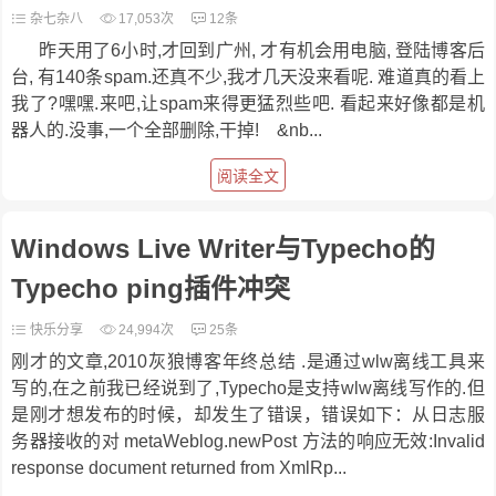
杂七杂八
17,053次
12条
昨天用了6小时,才回到广州, 才有机会用电脑, 登陆博客后
台, 有140条spam.还真不少,我才几天没来看呢. 难道真的看上
我了?嘿嘿.来吧,让spam来得更猛烈些吧. 看起来好像都是机
器人的.没事,一个全部删除,干掉! &nb...
阅读全文
Windows Live Writer与Typecho的
Typecho ping插件冲突
快乐分享
24,994次
25条
刚才的文章,2010灰狼博客年终总结 .是通过wlw离线工具来
写的,在之前我已经说到了,Typecho是支持wlw离线写作的.但
是刚才想发布的时候，却发生了错误，错误如下：从日志服
务器接收的对 metaWeblog.newPost 方法的响应无效:Invalid
response document returned from XmlRp...