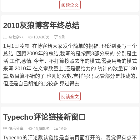
阅读全文
2010灰狼博客年终总结
杂七杂八
18,430次
9条
1月1日凌晨, 在博客给大家发个简单的祝福. 也说到要写一个
总结. 回顾2009年的总结,我写的是按照3部分来的.分别是生
活,工作,感情. 今年，不打算按照去年的模式,需要用新的模式
来写.2010年,在文章数量上,还是很给力的.统计的数量有180
篇,数目算不错的了,也刚好双数.吉祥号码.尽管部分是转载的,
但还是自己胡扯的比较多.算过得去...
阅读全文
Typecho评论链接新窗口
快乐分享
46,665次
16条
Typecho的评论默认链接是当前页面打开的，我觉得有点不