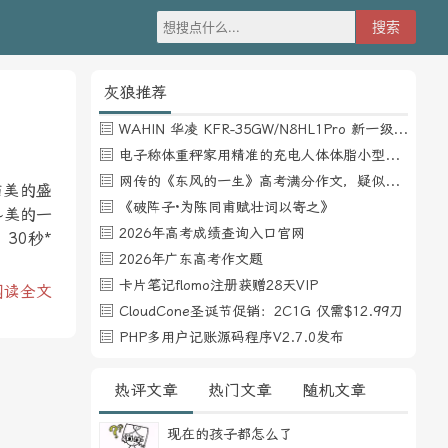
灰狼推荐
WAHIN 华凌 KFR-35GW/N8HL1Pro 新一级能效 壁挂式空调 1.5匹
电子称体重秤家用精准的充电人体体脂小型称重支持HUAWEI HiLink
网传的《东风的一生》高考满分作文，疑似自媒体或其他渠道炒作
猫美的盛
《破阵子·为陈同甫赋壮词以寄之》
~美的一
2026年高考成绩查询入口官网
30秒*
2026年广东高考作文题
卡片笔记flomo注册获赠28天VIP
阅读全文
CloudCone圣诞节促销：2C1G 仅需$12.99刀
PHP多用户记账源码程序V2.7.0发布
热评文章
热门文章
随机文章
现在的孩子都怎么了