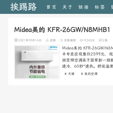
挨踢路
首页
关于
链接
标签
Midea美的 KFR-26GW/N8M
2021年05月14日
老狼
灰狼推荐
9,365次
2条
Midea美的 KFR-26G
丰专卖店现售价2599元，
级变频空调高于国家新一级能
速冷，60秒*速热。舒适温度
# 天猫
# 美的空调