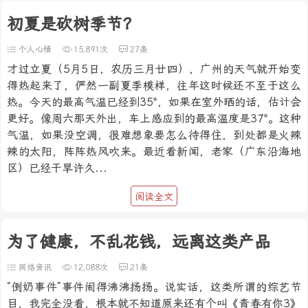
初夏是砍树季节？
个人心情
15,891次
27条
才过立夏（5月5日，农历三月廿四），广州的天气就开始变
得热起来了，俨然一副夏季模样，往年这时候还不至于这么
热。今天的最高气温已经到35°，如果在室外晒的话，估计会
更好。像周六那天外出，车上感应到的最高温度是37°。这种
气温，如果没空调，很难想象要怎么待得住，到处都是火辣
辣的太阳，阵阵热风吹来。最近看新闻，老家（广东沿海地
区）已经干旱许久...
阅读全文
为了健康，不乱花钱，远离这类产品
网络资讯
12,088次
21条
“倒奶事件”事件闹得沸沸扬扬。说实话，这类所谓的综艺节
目，我完全没看，根本就不知道原来还有个叫《青春有你3》