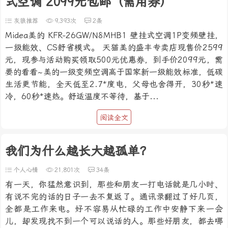
式空调 2099元包邮（需用券）
灰狼推荐
9,393次
2条
Midea美的 KFR-26GW/N8MHB1 壁挂式空调1P变频壁挂，
一级能效、CS舒省模式。 天猫美的盛丰专卖店现售价2599
元，现参与活动购买领取500元优惠券，到手价2099元，需
要的看看~美的一级变频空调高于国家新一级能效标准，低碳
生活更节能，全天低至2.7*度电，父母也舍得开，30秒*速
冷，60秒*速热。舒适温度不等待，基于...
阅读全文
我们为什么越长大越孤单？
个人心情
21,801次
34条
有一天，你猛然意识到，那些和朋友一打电话就是几小时、
有说不完的话的日子一去不复返了。通讯录翻过了好几页，
全都是工作来电。好不容易从忙碌的工作中安静下来一会
儿，却发现找不到一个可以说话的人。那些好朋友，都去哪