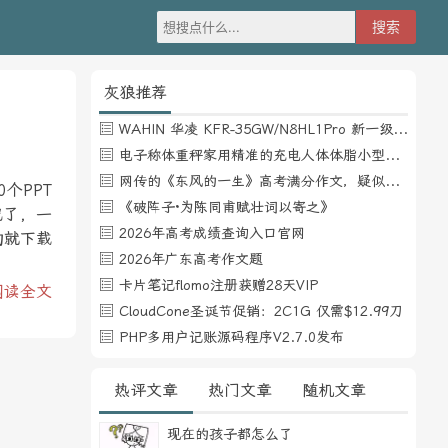
灰狼推荐
WAHIN 华凌 KFR-35GW/N8HL1Pro 新一级能效 壁挂式空调 1.5匹
电子称体重秤家用精准的充电人体体脂小型称重支持HUAWEI HiLink
网传的《东风的一生》高考满分作文，疑似自媒体或其他渠道炒作
个PPT
《破阵子·为陈同甫赋壮词以寄之》
记了，一
2026年高考成绩查询入口官网
的就下载
2026年广东高考作文题
卡片笔记flomo注册获赠28天VIP
阅读全文
CloudCone圣诞节促销：2C1G 仅需$12.99刀
PHP多用户记账源码程序V2.7.0发布
热评文章
热门文章
随机文章
现在的孩子都怎么了