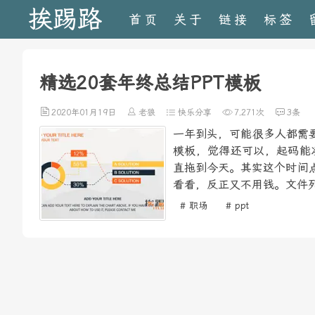
挨踢路
首页
关于
链接
标签
精选20套年终总结PPT模板
2020年01月19日
老狼
快乐分享
7,271次
3条
一年到头，可能很多人都需要
模板，觉得还可以，起码能
直拖到今天。其实这个时间
看看，反正又不用钱。文件列
# 职场
# ppt