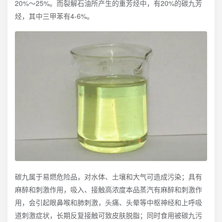
20%～25%。而裂解石油所产生的重芳烃中，有20%的碳九芳
烃，其中三甲苯有4-6%。
碳九属于易燃危险品，对水体、土壤和大气可造成污染；具有
麻醉和刺激作用，吸入、接触高浓度本品蒸汽有麻醉和刺激作
用，会引起眼鼻喉和肺刺激，头痛、头晕等中枢神经和上呼吸
道刺激症状，长期反复接触可致皮肤脱脂；同时食用被碳九污