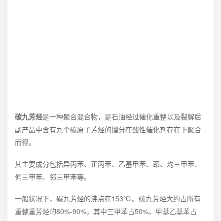
碳九芳烃
是一种聚合混合物，是石油经过催化重整以及裂解后
副产品中含有九个碳原子芳烃的馏分在酸性催化剂存在下聚合
而得。
其主要成分包括异丙苯、正丙苯、乙基甲苯、茚、均三甲苯、
偏三甲苯、邻三甲苯等。
一般状况下，碳九芳烃的沸点在153℃。碳九芳烃大约占所有
重整重芳烃的80%-90%，其中三甲苯占50%，甲基乙基苯占