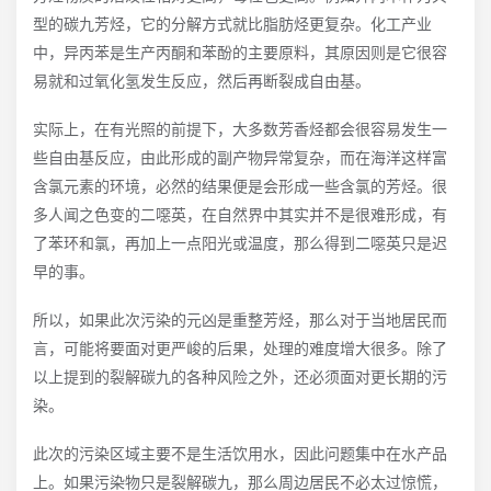
型的碳九芳烃，它的分解方式就比脂肪烃更复杂。化工产业
中，异丙苯是生产丙酮和苯酚的主要原料，其原因则是它很容
易就和过氧化氢发生反应，然后再断裂成自由基。
实际上，在有光照的前提下，大多数芳香烃都会很容易发生一
些自由基反应，由此形成的副产物异常复杂，而在海洋这样富
含氯元素的环境，必然的结果便是会形成一些含氯的芳烃。很
多人闻之色变的二噁英，在自然界中其实并不是很难形成，有
了苯环和氯，再加上一点阳光或温度，那么得到二噁英只是迟
早的事。
所以，如果此次污染的元凶是重整芳烃，那么对于当地居民而
言，可能将要面对更严峻的后果，处理的难度增大很多。除了
以上提到的裂解碳九的各种风险之外，还必须面对更长期的污
染。
此次的污染区域主要不是生活饮用水，因此问题集中在水产品
上。如果污染物只是裂解碳九，那么周边居民不必太过惊慌，