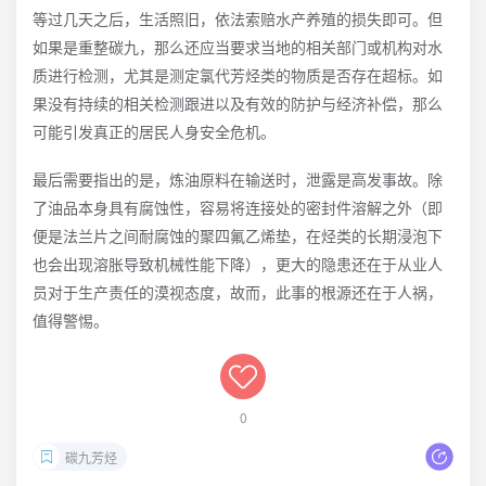
等过几天之后，生活照旧，依法索赔水产养殖的损失即可。但
如果是重整碳九，那么还应当要求当地的相关部门或机构对水
质进行检测，尤其是测定氯代芳烃类的物质是否存在超标。如
果没有持续的相关检测跟进以及有效的防护与经济补偿，那么
可能引发真正的居民人身安全危机。
最后需要指出的是，炼油原料在输送时，泄露是高发事故。除
了油品本身具有腐蚀性，容易将连接处的密封件溶解之外（即
便是法兰片之间耐腐蚀的聚四氟乙烯垫，在烃类的长期浸泡下
也会出现溶胀导致机械性能下降），更大的隐患还在于从业人
员对于生产责任的漠视态度，故而，此事的根源还在于人祸，
值得警惕。
0
碳九芳烃