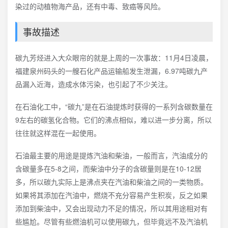
染过的动植物海产品，还有中毒、致癌等风险。
事故描述
碳九芳烃进入大众眼帘的就是上周的一次事故：11月4日凌晨，
福建泉州码头的一艘石化产品运输船发生泄漏，6.97吨碳九产
品漏入近海，造成水体污染，也引起了不少关注。
在石油化工中，“碳九”是在石油提炼时获得的一系列含碳数量在
9左右的碳氢化合物。它们的沸点相似，难以进一步分离，所以
往往就这样混在一起使用。
石油最主要的用途是提炼汽油和柴油，一般而言，汽油成分的
含碳量多在5-8之间，而柴油中分子的含碳量则是在10-12居
多，所以碳九实际上是沸点夹在汽油和柴油之间的一类物质。
如果将其添加在汽油中，燃烧不充分容易产生积炭，反之如果
添加到柴油中，又会出现动力不足的情况，所以其用途相对有
些尴尬。尽管有些燃油机可以使用碳九，但毕竟远不及汽油机