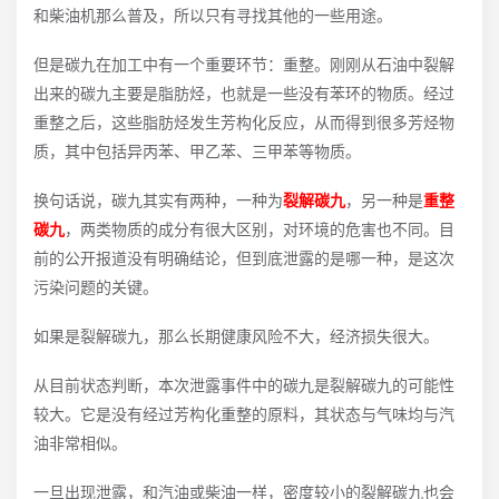
和柴油机那么普及，所以只有寻找其他的一些用途。
但是碳九在加工中有一个重要环节：重整。刚刚从石油中裂解
出来的碳九主要是脂肪烃，也就是一些没有苯环的物质。经过
重整之后，这些脂肪烃发生芳构化反应，从而得到很多芳烃物
质，其中包括异丙苯、甲乙苯、三甲苯等物质。
换句话说，碳九其实有两种，一种为
裂解碳九
，另一种是
重整
碳九
，两类物质的成分有很大区别，对环境的危害也不同。目
前的公开报道没有明确结论，但到底泄露的是哪一种，是这次
污染问题的关键。
如果是裂解碳九，那么长期健康风险不大，经济损失很大。
从目前状态判断，本次泄露事件中的碳九是裂解碳九的可能性
较大。它是没有经过芳构化重整的原料，其状态与气味均与汽
油非常相似。
一旦出现泄露，和汽油或柴油一样，密度较小的裂解碳九也会