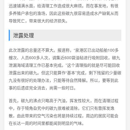
迅速铺满水面，给清理工作造成很大麻烦。而在事发地，有很
多养殖户承包的渔场，因此这些碳九很容易造成水产缺氧从而
导致死亡，带来很大的经济损失。
泄露处理
此次泄露的总量还不算大。报道称，“泉港区已出动船舶100多
艘次、人员600多人次，调集近600袋油毡进行吸附回收，碳九
泄漏海域清理工作已基本完成。”这个清理指的就是尽可能回收
泄露出来的碳九。但这只能算作“基本”完成，剩下残留的少量碳
九没有很好的处理办法，只能等待自然降解。所以，要等到此
事的后遗症完全消去，尚需一些时日。
首先，碳九的沸点只略高于汽油，挥发性较大，而在清理过程
中，存于犄角旮旯中的碳九很难被清除，它们只有靠挥发逸
散，由此带来的空气污染也将是持续过程，周边的居民可能会
在长达一周的时间里都能闻到明显的气味。