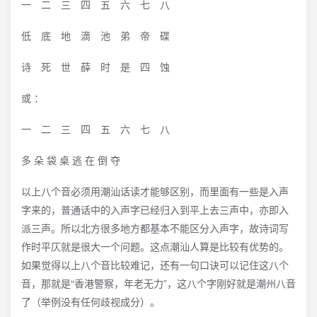
一 二 三 四 五 六 七 八
低 底 地 滴 池 弟 帝 碟
诗 死 世 薛 时 是 四 蚀
或 ：
一 二 三 四 五 六 七 八
多 朵 袋 桌 逃 在 倒 夺
以上八个音必须用潮汕话读才能够区别，而里面有一些是入声
字来的，普通话中的入声字已经归入到平上去三声中，亦即入
派三声。所以北方很多地方都基本不能区分入声字，故诗词写
作时平仄就是很大一个问题。这点潮汕人算是比较有优势的。
如果觉得以上八个音比较难记，还有一句口诀可以记住这八个
音，那就是“香港警察，年老无力”，这八个字刚好就是潮州八音
了（举例没有任何歧视成分）。