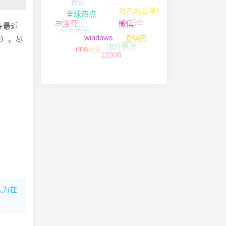
浏览器
支付宝
美伊冲突
对乙酰氨基酚
数据库
中东局势
在最近
全球热点
布洛芬
微信
油价暴涨
退烧药
2）。尽
两会
windows
dns
12306
认为在