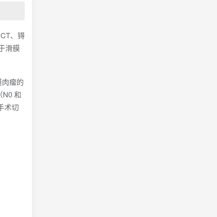
CT、锝
于滑膜
膜肉瘤的
N0 和
立在手术切