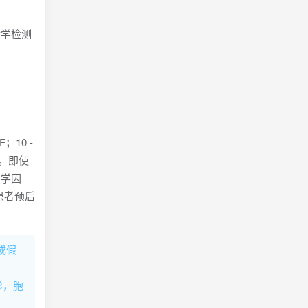
传学检测
；10 -
和。即使
织学因
患者预后
成假
形，胞