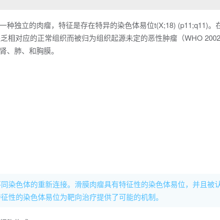
立的肉瘤，特征是存在特异的染色体易位t(X;18) (p11;q11)。
乏相对应的正常组织而被归为组织起源未定的恶性肿瘤（WHO 200
肾、肺、和胸膜。
不同染色体的重新连接。滑膜肉瘤具有特征性的染色体易位，并且被
特征性的染色体易位为靶向治疗提供了可能的机制。