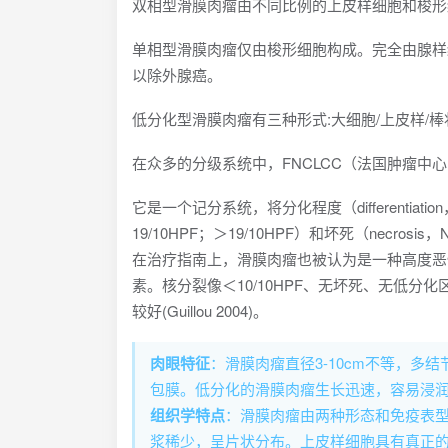
双相型滑膜肉瘤由不同比例的上皮样细胞和梭形
单相型滑膜肉瘤仅由梭形细胞构成。完全由腺样
以除外腺癌。
低分化型滑膜肉瘤有三种形式:大细胞/上皮样/
在众多的分级系统中，FNCLCC（法国肿瘤中心肉瘤
它是一个记分系统，将分化程度（differentiati
19/10HPF；＞19/10HPF）和坏死（necr
在治疗指南上，滑膜肉瘤也被认为是一种高度恶
素。核分裂像＜10/10HPF、无坏死、无低
较好(Guillou 2004)。
肉眼特征
：滑膜肉瘤直径3-10cm不等，
包膜。低分化的滑膜肉瘤生长迅速，容易浸
组织学特点
：滑膜肉瘤由两种形态和免疫表
浆稀少，呈片状分布。上皮样细胞具有真正