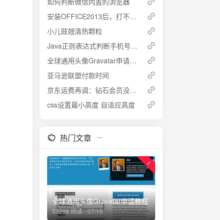
如何判断微信内置的浏览器
安装OFFICE2013后，打不开文件的处理
小儿豉翘清热颗粒
Java正则表达式判断手机号码【2014版】
全球通用头像Gravatar申请教程
亚马逊联盟付款时间
京东运费再调：钻石会员没了特权 开收续重运费
css设置最小高度 自适应高度
热门文章
1
全球通用头像Gravatar申请教程
53298 阅读 - 07/15