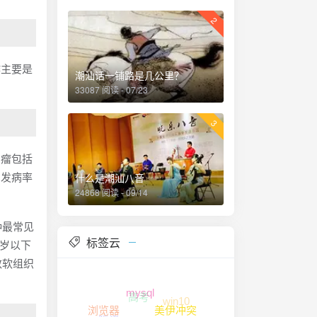
2
作主要是
潮汕话一铺路是几公里？
。
33087 阅读 - 07/23
3
肉瘤包括
的发病率
什么是潮汕八音
24868 阅读 - 09/14
。
种最常见
标签云
十岁以下
数软组织
高考
win10
mysql
excel
腾讯