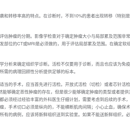
袭和转移率高的特点。在诊断时，不到10%的患者出现转移（特别
评估肿瘤的分期。影像学检查对于确定肿瘤大小与局部累及范围非
发部位的CT或MRI是必须做的，用于评估局部累及范围。在确定软
学分析来确定组织学诊断。活检不仅要用于诊断，而且也应该为免
所需的病理回顾性分析提供足够的标本。
适当的手术，应当首先进行活检。开放式活检（切检）或者芯针活检
虽然能够确定恶性肿瘤的存在，但是很少能够确定肿瘤的类型或者提供
都必须经过经验丰富的外科医生仔细计划，需要考虑到后续的手术
瘤，手术切口必须是纵向的，不能横断肌肉间隔；小心止血，确保
所有的病例，应该将新鲜组织送到实验室。如果不能送新鲜组织，