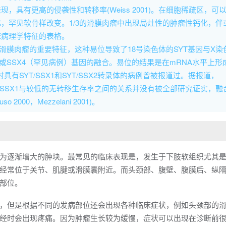
，具有更高的侵袭性和转移率(Weiss 2001)。在细胞稀疏区，可
，罕见软骨样改变。1/3的滑膜肉瘤中出现局灶性的肿瘤性钙化，伴
床病理学特征的表格。
滑膜肉瘤的重要特征，这种易位导致了18号染色体的SYT基因与X染
病例）或SSX4（罕见病例）基因的融合。易位的结果是在mRNA水平上形
有SYT/SSX1和SYT/SSX2转录体的病例曾被报道过。据报道，
YT/SSX1与较低的无转移生存率之间的关系并没有被全部研究证实，融
00，Mezzelani 2001)。
为逐渐增大的肿块。最常见的临床表现是，发生于下肢软组织尤其
经常位于关节、肌腱或滑膜囊附近。而头颈部、腹壁、腹膜后、纵
部位。
，但是根据不同的发病部位还会出现各种临床症状，例如头颈部的
经时会出现疼痛。因为肿瘤生长较为缓慢，症状可以出现在诊断前