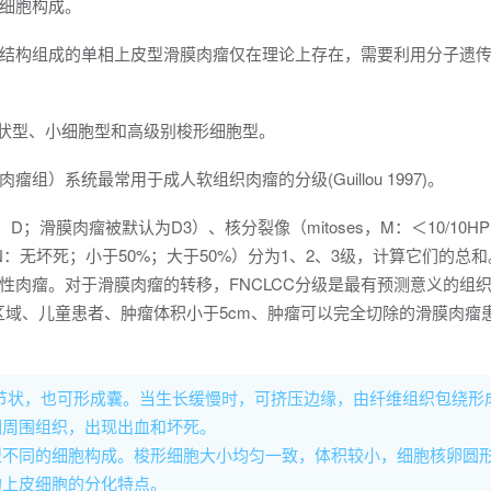
细胞构成。
结构组成的单相上皮型滑膜肉瘤仅在理论上存在，需要利用分子遗
棒状型、小细胞型和高级别梭形细胞型。
组）系统最常用于成人软组织肉瘤的分级(Guillou 1997)。
on，D；滑膜肉瘤被默认为D3）、核分裂像（mitoses，M：＜10/10HPF
osis，N：无坏死；小于50%；大于50%）分为1、2、3级，计算它们的总
性肉瘤。对于滑膜肉瘤的转移，FNCLCC分级是最有预测意义的组
分化区域、儿童患者、肿瘤体积小于5cm、肿瘤可以完全切除的滑膜肉瘤
多结节状，也可形成囊。当生长缓慢时，可挤压边缘，由纤维组织包绕形
润周围组织，出现出血和坏死。
型不同的细胞构成。梭形细胞大小均匀一致，体积较小，细胞核卵圆
的上皮细胞的分化特点。