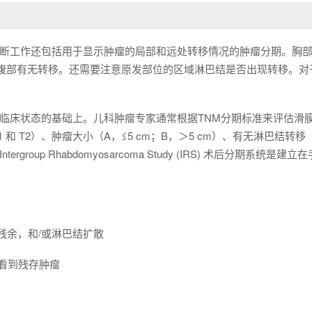
断工作还包括用于显示肿瘤的局部和远处转移情况的肿瘤分期。胸部
腹部有无转移。还需要注意原发部位的区域淋巴结是否出现转移。对
临床状态的基础上。儿科肿瘤专家通常根据TNM分期标准来评估滑
 T2）、肿瘤大小（A，≤5 cm；B，＞5 cm）、有无淋巴结转移（
tergroup Rhabdomyosarcoma Study (IRS) 术后分期系统是建
肿瘤残余，和/或淋巴结扩散
即可看到残存肿瘤