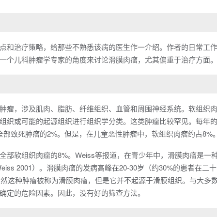
点和治疗策略，给那些不熟悉该病的医生作一介绍。作者的日常工
一个儿科肿瘤学专家的角度来讨论滑膜肉瘤，尤其偏重于治疗方面
肿瘤，涉及肌肉、脂肪、纤维组织、血管和周围神经系统。软组织
组织或可能的起源组织进行组织学分类。这类肿瘤比较罕见。每年
%，占全部致死肿瘤的2%。但是，在儿童恶性肿瘤中，软组织肉瘤约占8%
部软组织肉瘤的8%。Weiss等报道，在青少年中，滑膜肉瘤是一
iss 2001）。滑膜肉瘤的发病高峰在20-30岁（约30%的患者在二
。虽然这种肿瘤被称为滑膜肉瘤，但是它并不起源于滑膜组织。与大多
确定的危险因素。因此，没有好的筛查方法。