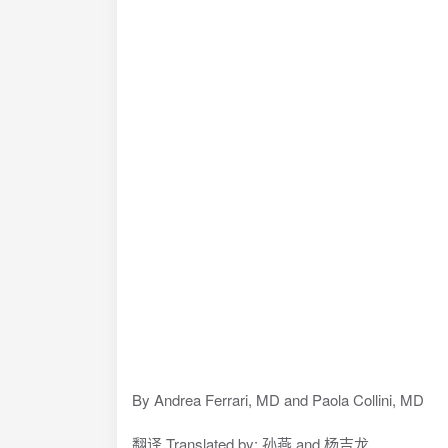
By Andrea Ferrari, MD and Paola Collini, MD
翻译 Translated by: 孙燕 and 杨吉龙