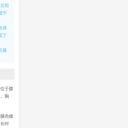
以见到
或不
色体
成了
合基
是位于膝
隔、胸
滑膜肉瘤
很长时