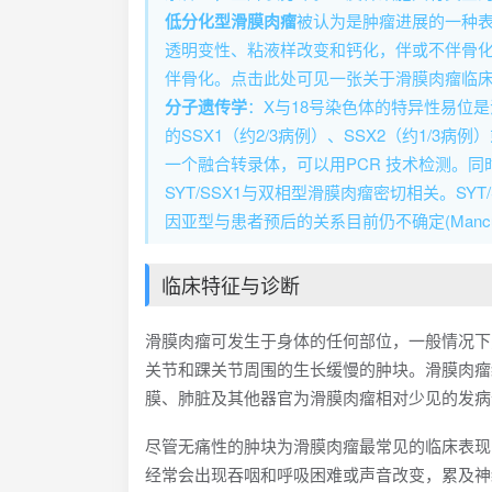
低分化型滑膜肉瘤
被认为是肿瘤进展的一种表现
透明变性、粘液样改变和钙化，伴或不伴骨化
伴骨化。点击此处可见一张关于滑膜肉瘤临
分子遗传学
：X与18号染色体的特异性易位是
的SSX1（约2/3病例）、SSX2（约1/3
一个融合转录体，可以用PCR 技术检测。同时具
SYT/SSX1与双相型滑膜肉瘤密切相关。S
因亚型与患者预后的关系目前仍不确定(Mancuso 20
临床特征与诊断
滑膜肉瘤可发生于身体的任何部位，一般情况下
关节和踝关节周围的生长缓慢的肿块。滑膜肉瘤
膜、肺脏及其他器官为滑膜肉瘤相对少见的发病
尽管无痛性的肿块为滑膜肉瘤最常见的临床表现
经常会出现吞咽和呼吸困难或声音改变，累及神