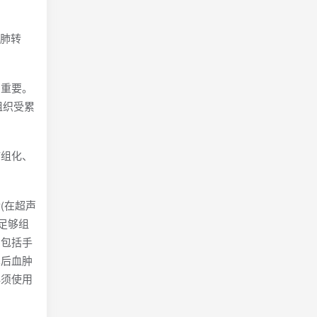
是肺转
常重要。
组织受累
疫组化、
(在超声
足够组
，包括手
术后血肿
必须使用