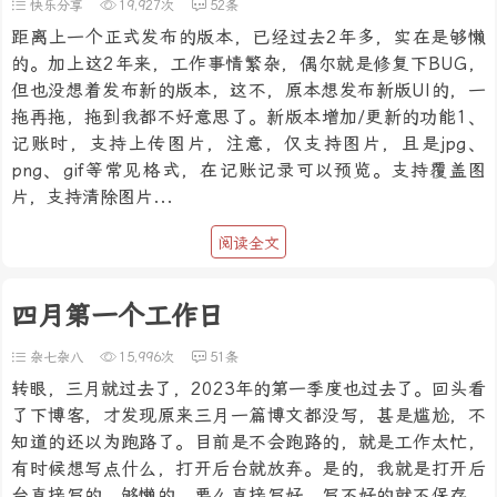
快乐分享
19,927次
52条
距离上一个正式发布的版本，已经过去2年多，实在是够懒
的。加上这2年来，工作事情繁杂，偶尔就是修复下BUG，
但也没想着发布新的版本，这不，原本想发布新版UI的，一
拖再拖，拖到我都不好意思了。新版本增加/更新的功能1、
记账时，支持上传图片，注意，仅支持图片，且是jpg、
png、gif等常见格式，在记账记录可以预览。支持覆盖图
片，支持清除图片...
阅读全文
四月第一个工作日
杂七杂八
15,996次
51条
转眼，三月就过去了，2023年的第一季度也过去了。回头看
了下博客，才发现原来三月一篇博文都没写，甚是尴尬，不
知道的还以为跑路了。目前是不会跑路的，就是工作太忙，
有时候想写点什么，打开后台就放弃。是的，我就是打开后
台直接写的，够懒的。要么直接写好，写不好的就不保存，