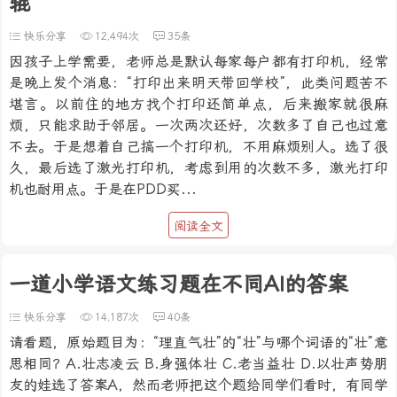
辊
快乐分享
12,494次
35条
因孩子上学需要，老师总是默认每家每户都有打印机，经常
是晚上发个消息：“打印出来明天带回学校”，此类问题苦不
堪言。以前住的地方找个打印还简单点，后来搬家就很麻
烦，只能求助于邻居。一次两次还好，次数多了自己也过意
不去。于是想着自己搞一个打印机，不用麻烦别人。选了很
久，最后选了激光打印机，考虑到用的次数不多，激光打印
机也耐用点。于是在PDD买...
阅读全文
一道小学语文练习题在不同AI的答案
快乐分享
14,187次
40条
请看题，原始题目为：“理直气壮”的“壮”与哪个词语的“壮”意
思相同？A.壮志凌云 B.身强体壮 C.老当益壮 D.以壮声势朋
友的娃选了答案A，然而老师把这个题给同学们看时，有同学