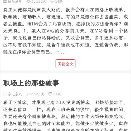
快乐分享
10,338次
34条
真正大佬都是闷声发大财的，很少会有人在网络上收徒弟、
收学徒、瞎晒收入、瞎逼逼。有的只是想让你去当韭菜，或
者去接盘。谁TM会为了几百块钱，把挣钱的方法告诉你？别
太天真。1、某人在V站的分享前几天，在V站看到一个帖
子，就是说自己做站群啥的，又收会员费，多牛逼多厉害。
厉不厉害我不知道，是否牛逼我也不知道，直觉告诉我，那
就是在挣你会员费而已。一...
阅读全文
职场上的那些破事
杂七杂八
8,985次
27条
看了下博客，才发现已有20天没更新博客，都快给整忘了，
还是老借口——忙。现在上班是真的很忙，很少摸鱼时间，
主要还是有个同事被离职，然后他的工作大部分都交给我，
我也只能按照自己的时间和能力，能做多少就做多少，实在
做不过来就慢慢来。同事被离职最近我所在的团队里，有位