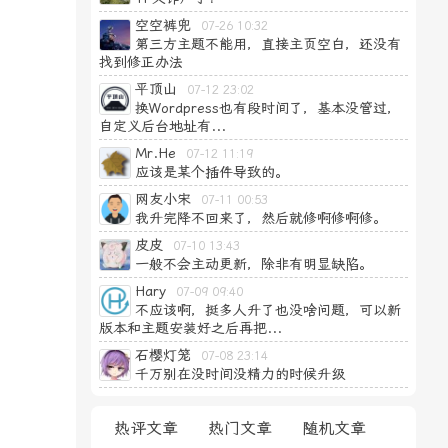
空空裤兜
07-26 10:32
第三方主题不能用，直接主页空白，还没有
找到修正办法
平顶山
07-12 23:02
换Wordpress也有段时间了，基本没管过，
自定义后台地址有...
Mr.He
07-12 11:19
应该是某个插件导致的。
网友小宋
07-11 00:53
我升完降不回来了，然后就修啊修啊修。
皮皮
07-10 13:43
一般不会主动更新，除非有明显缺陷。
Hary
07-09 09:40
不应该啊，挺多人升了也没啥问题，可以新
版本和主题安装好之后再把...
石樱灯笼
07-08 23:14
千万别在没时间没精力的时候升级
热评文章
热门文章
随机文章