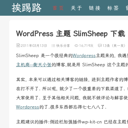
挨踢路
首页
关于
链接
标签
WordPress 主题 SlimSheep 下载
2011年03月13日
快乐分享
16,719次
13条（来一发）
SlimSheep 是一个很经典的
Wordpress
主题来的, 我
主机商--衡天小张
的博客,就是用 SlimSheep 这个主题
其实, 本来可以通过相关博客的链接, 进到主题作者的博
在打不开了. 所以呢, 就少了一个很重要的下载渠道了.
大家使用了. 至于其他相关问题, 我就不做评论与解答使
Wordpress
的了.很多东西都忘得七七八八了.
主题建议的插件:侧边栏加强插件wp-kit-cn 已经在