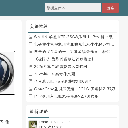
灰狼推荐
WAHIN 华凌 KFR-35GW/N8HL1Pro 新一级能效 壁挂式空调 1.5匹
电子称体重秤家用精准的充电人体体脂小型称重支持HUAWEI HiLink
网传的《东风的一生》高考满分作文，疑似自媒体或其他渠道炒作
《破阵子·为陈同甫赋壮词以寄之》
2026年高考成绩查询入口官网
2026年广东高考作文题
卡片笔记flomo注册获赠28天VIP
CloudCone圣诞节促销：2C1G 仅需$12.99刀
PHP多用户记账源码程序V2.7.0发布
最新评论
下.谢
Tokin
07-26 23:58
TP又诈尸了？