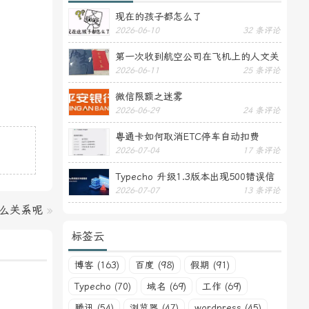
现在的孩子都怎么了
2026-06-10
32 条评论
第一次收到航空公司在飞机上的人文关
2026-06-11
25 条评论
怀——送生日贺卡
微信限额之迷雾
2026-06-29
24 条评论
粤通卡如何取消ETC停车自动扣费
2026-07-04
17 条评论
Typecho 升级1.3版本出现500错误信
2026-07-07
13 条评论
息
么关系呢
»
标签云
博客 (163)
百度 (98)
假期 (91)
Typecho (70)
域名 (69)
工作 (69)
腾讯 (54)
浏览器 (47)
wordpress (45)