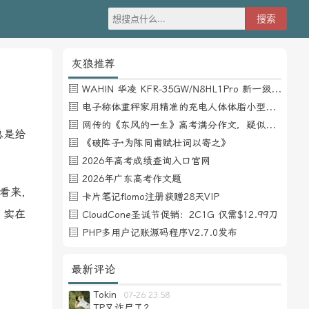
灰狼推荐
WAHIN 华凌 KFR-35GW/N8HL1Pro 新一级能效 壁挂式空调 1.5匹
电子称体重秤家用精准的充电人体体脂小型称重支持HUAWEI HiLink
网传的《东风的一生》高考满分作文，疑似自媒体或其他渠道炒作
总是给
《破阵子·为陈同甫赋壮词以寄之》
。
2026年高考成绩查询入口官网
2026年广东高考作文题
看来，
卡片笔记flomo注册获赠28天VIP
。实在
CloudCone圣诞节促销：2C1G 仅需$12.99刀
PHP多用户记账源码程序V2.7.0发布
最新评论
Tokin
07-26 23:58
TP又诈尸了？