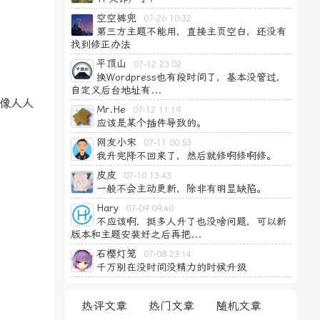
空空裤兜
07-26 10:32
第三方主题不能用，直接主页空白，还没有
找到修正办法
平顶山
07-12 23:02
换Wordpress也有段时间了，基本没管过，
自定义后台地址有...
像人人
Mr.He
07-12 11:19
应该是某个插件导致的。
网友小宋
07-11 00:53
我升完降不回来了，然后就修啊修啊修。
皮皮
07-10 13:43
一般不会主动更新，除非有明显缺陷。
Hary
07-09 09:40
不应该啊，挺多人升了也没啥问题，可以新
版本和主题安装好之后再把...
石樱灯笼
07-08 23:14
千万别在没时间没精力的时候升级
热评文章
热门文章
随机文章