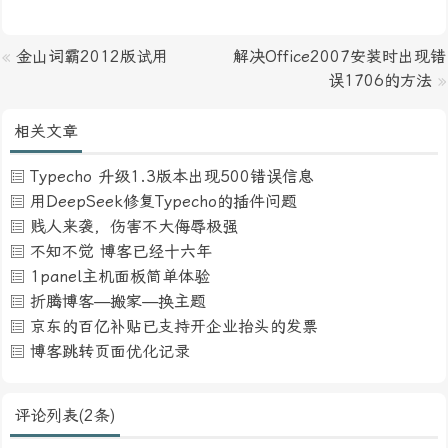
«
金山词霸2012版试用
解决Office2007安装时出现错
误1706的方法
»
相关文章
Typecho 升级1.3版本出现500错误信息
用DeepSeek修复Typecho的插件问题
贱人来袭，伤害不大侮辱极强
不知不觉 博客已经十六年
1panel主机面板简单体验
折腾博客—搬家—换主题
京东的百亿补贴已支持开企业抬头的发票
博客跳转页面优化记录
评论列表(2条)