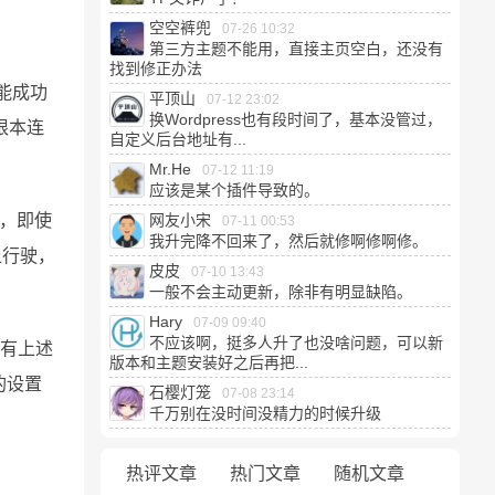
空空裤兜
07-26 10:32
第三方主题不能用，直接主页空白，还没有
找到修正办法
能成功
平顶山
07-12 23:02
换Wordpress也有段时间了，基本没管过，
根本连
自定义后台地址有...
Mr.He
07-12 11:19
应该是某个插件导致的。
说，即使
网友小宋
07-11 00:53
我升完降不回来了，然后就修啊修啊修。
上行驶，
皮皮
07-10 13:43
一般不会主动更新，除非有明显缺陷。
Hary
07-09 09:40
不应该啊，挺多人升了也没啥问题，可以新
具有上述
版本和主题安装好之后再把...
的设置
石樱灯笼
07-08 23:14
千万别在没时间没精力的时候升级
热评文章
热门文章
随机文章