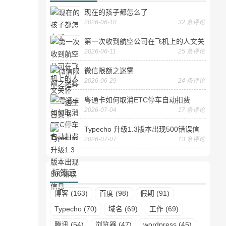
现在的孩子都怎么了
2026-06-10
32 条评论
第一次收到航空公司在飞机上的人文关
2026-06-11
25 条评论
怀——送生日贺卡
微信限额之迷雾
2026-06-29
24 条评论
粤通卡如何取消ETC停车自动扣费
2026-07-04
17 条评论
Typecho 升级1.3版本出现500错误信
2026-07-07
13 条评论
息
标签云
博客 (163)
百度 (98)
假期 (91)
Typecho (70)
域名 (69)
工作 (69)
腾讯 (54)
浏览器 (47)
wordpress (45)