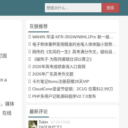
灰狼推荐
WAHIN 华凌 KFR-35GW/N8HL1Pro 新一级能效 壁挂式空调 1.5匹
电子称体重秤家用精准的充电人体体脂小型称重支持HUAWEI HiLink
网传的《东风的一生》高考满分作文，疑似自媒体或其他渠道炒作
打固
《破阵子·为陈同甫赋壮词以寄之》
2026年高考成绩查询入口官网
2026年广东高考作文题
n a
卡片笔记flomo注册获赠28天VIP
CloudCone圣诞节促销：2C1G 仅需$12.99刀
PHP多用户记账源码程序V2.7.0发布
后，媒体
最新评论
。在线
Tokin
07-26 23:58
TP又诈尸了？