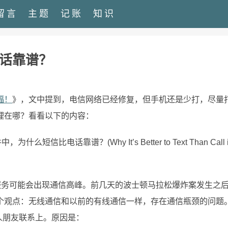
留言
主题
记账
知识
话靠谱？
福！
》，文中提到，电信网络已经修复，但手机还是少打，尽量
理在哪？看看以下的内容：
话靠谱？(Why It’s Better to Text Than Call i
服务可能会出现通信高峰。前几天的波士顿马拉松爆炸案发生之
个观点：无线通信和以前的有线通信一样，存在通信瓶颈的问题
人朋友联系上。原因是：