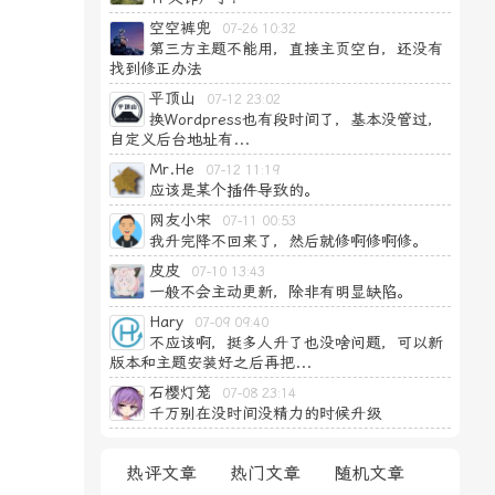
空空裤兜
07-26 10:32
第三方主题不能用，直接主页空白，还没有
找到修正办法
平顶山
07-12 23:02
换Wordpress也有段时间了，基本没管过，
自定义后台地址有...
Mr.He
07-12 11:19
应该是某个插件导致的。
网友小宋
07-11 00:53
我升完降不回来了，然后就修啊修啊修。
皮皮
07-10 13:43
一般不会主动更新，除非有明显缺陷。
Hary
07-09 09:40
不应该啊，挺多人升了也没啥问题，可以新
版本和主题安装好之后再把...
石樱灯笼
07-08 23:14
千万别在没时间没精力的时候升级
热评文章
热门文章
随机文章