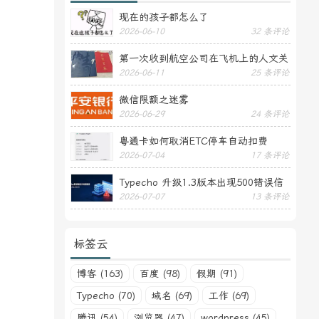
现在的孩子都怎么了
2026-06-10
32 条评论
第一次收到航空公司在飞机上的人文关
2026-06-11
25 条评论
怀——送生日贺卡
微信限额之迷雾
2026-06-29
24 条评论
粤通卡如何取消ETC停车自动扣费
2026-07-04
17 条评论
Typecho 升级1.3版本出现500错误信
2026-07-07
13 条评论
息
标签云
博客 (163)
百度 (98)
假期 (91)
Typecho (70)
域名 (69)
工作 (69)
腾讯 (54)
浏览器 (47)
wordpress (45)