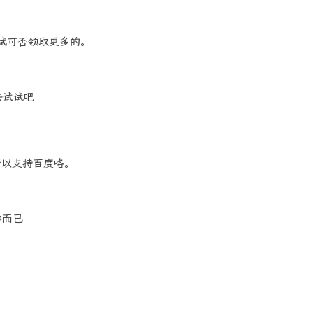
试试可否领取更多的。
去试试吧
所以支持百度咯。
样而已