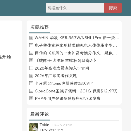
灰狼推荐
WAHIN 华凌 KFR-35GW/N8HL1Pro 新一级能效 壁挂式空调 1.5匹
电子称体重秤家用精准的充电人体体脂小型称重支持HUAWEI HiLink
网传的《东风的一生》高考满分作文，疑似自媒体或其他渠道炒作
也开始
《破阵子·为陈同甫赋壮词以寄之》
2026年高考成绩查询入口官网
2026年广东高考作文题
卡片笔记flomo注册获赠28天VIP
CloudCone圣诞节促销：2C1G 仅需$12.99刀
PHP多用户记账源码程序V2.7.0发布
最新评论
Tokin
07-26 23:58
TP又诈尸了？