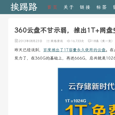
挨踢路
首页
关于
链接
标签
360云盘不甘示弱，推出1T+网盘
2013年08月23日
网络资讯
16,733次
18条（来一发）
昨天已经说到，
百度推出了1T容量永久使用的云盘
。在
发力了，在360G的基础上，再送666G，总共就是102