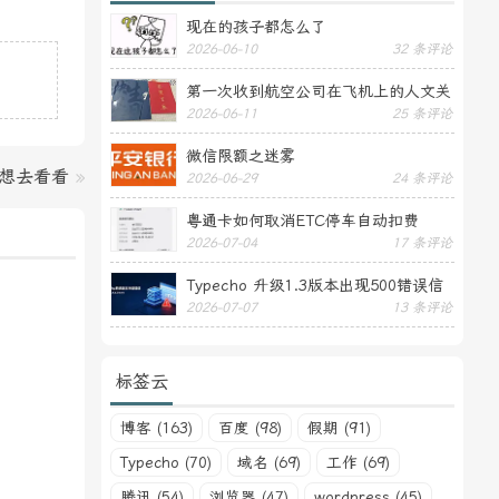
现在的孩子都怎么了
2026-06-10
32 条评论
第一次收到航空公司在飞机上的人文关
2026-06-11
25 条评论
怀——送生日贺卡
微信限额之迷雾
想去看看
»
2026-06-29
24 条评论
粤通卡如何取消ETC停车自动扣费
2026-07-04
17 条评论
Typecho 升级1.3版本出现500错误信
2026-07-07
13 条评论
息
标签云
博客 (163)
百度 (98)
假期 (91)
Typecho (70)
域名 (69)
工作 (69)
腾讯 (54)
浏览器 (47)
wordpress (45)