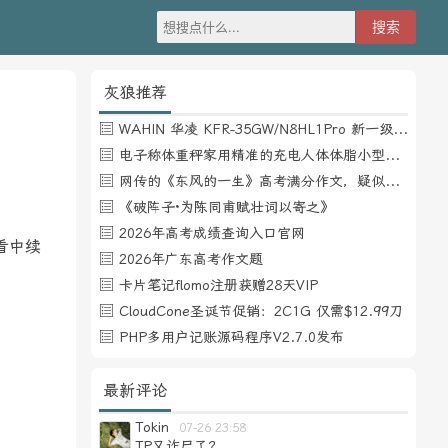
灰狼推荐
WAHIN 华凌 KFR-35GW/N8HL1Pro 新一级能效 壁挂式空调 1.5匹
电子称体重秤家用精准的充电人体体脂小型称重支持HUAWEI HiLink
网传的《东风的一生》高考满分作文，疑似自媒体或其他渠道炒作
。
《破阵子·为陈同甫赋壮词以寄之》
2026年高考成绩查询入口官网
看中续
2026年广东高考作文题
卡片笔记flomo注册获赠28天VIP
CloudCone圣诞节促销：2C1G 仅需$12.99刀
PHP多用户记账源码程序V2.7.0发布
最新评论
Tokin
07-26 23:58
TP又诈尸了？