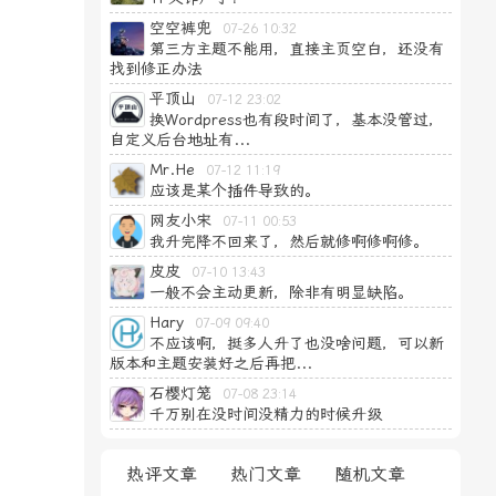
空空裤兜
07-26 10:32
第三方主题不能用，直接主页空白，还没有
找到修正办法
平顶山
07-12 23:02
换Wordpress也有段时间了，基本没管过，
自定义后台地址有...
Mr.He
07-12 11:19
应该是某个插件导致的。
网友小宋
07-11 00:53
我升完降不回来了，然后就修啊修啊修。
皮皮
07-10 13:43
一般不会主动更新，除非有明显缺陷。
Hary
07-09 09:40
不应该啊，挺多人升了也没啥问题，可以新
版本和主题安装好之后再把...
石樱灯笼
07-08 23:14
千万别在没时间没精力的时候升级
热评文章
热门文章
随机文章