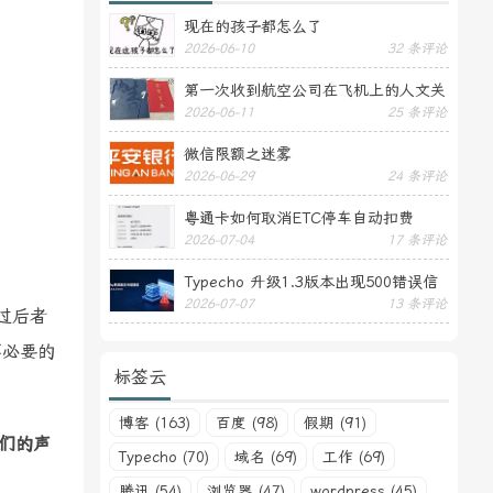
现在的孩子都怎么了
2026-06-10
32 条评论
第一次收到航空公司在飞机上的人文关
2026-06-11
25 条评论
怀——送生日贺卡
微信限额之迷雾
2026-06-29
24 条评论
粤通卡如何取消ETC停车自动扣费
2026-07-04
17 条评论
Typecho 升级1.3版本出现500错误信
2026-07-07
13 条评论
息
过后者
不必要的
标签云
博客 (163)
百度 (98)
假期 (91)
们的声
Typecho (70)
域名 (69)
工作 (69)
腾讯 (54)
浏览器 (47)
wordpress (45)