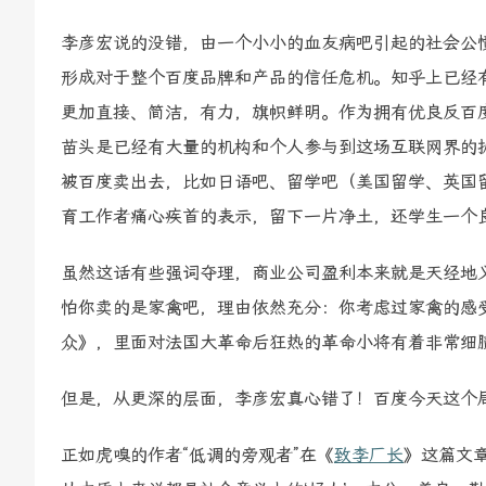
李彦宏说的没错，由一个小小的血友病吧引起的社会公
形成对于整个百度品牌和产品的信任危机。知乎上已经有
更加直接、简洁，有力，旗帜鲜明。作为拥有优良反百
苗头是已经有大量的机构和个人参与到这场互联网界的
被百度卖出去，比如日语吧、留学吧（美国留学、英国
育工作者痛心疾首的表示，留下一片净土，还学生一个
虽然这话有些强词夺理，商业公司盈利本来就是天经地
怕你卖的是家禽吧，理由依然充分：你考虑过家禽的感
众》，里面对法国大革命后狂热的革命小将有着非常细
但是，从更深的层面，李彦宏真心错了！百度今天这个
正如虎嗅的作者“低调的旁观者”在《
致李厂长
》这篇文