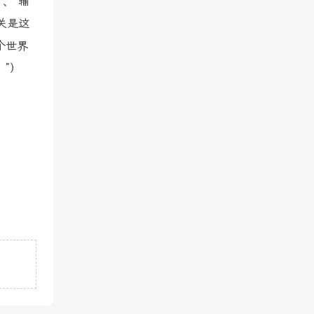
、“输
关是这
个世界
”）