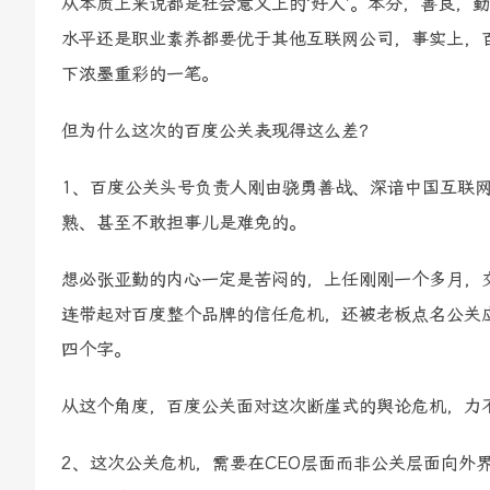
从本质上来说都是社会意义上的‘好人’。本分，善良，
水平还是职业素养都要优于其他互联网公司，事实上，
下浓墨重彩的一笔。
但为什么这次的百度公关表现得这么差？
1、百度公关头号负责人刚由骁勇善战、深谙中国互联
熟、甚至不敢担事儿是难免的。
想必张亚勤的内心一定是苦闷的，上任刚刚一个多月，
连带起对百度整个品牌的信任危机，还被老板点名公关应
四个字。
从这个角度，百度公关面对这次断崖式的舆论危机，力
2、这次公关危机，需要在CEO层面而非公关层面向外界