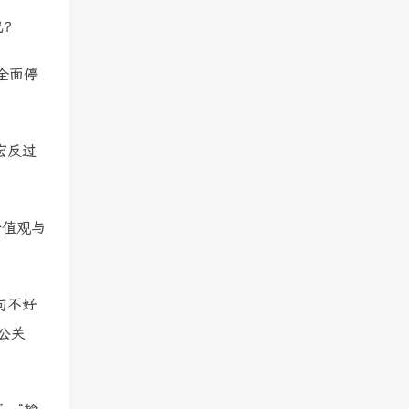
己？
全面停
宏反过
价值观与
句不好
公关