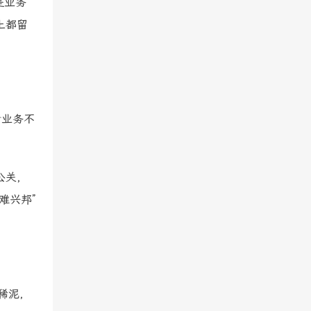
是业务
上都留
者业务不
公关，
难兴邦”
稀泥，