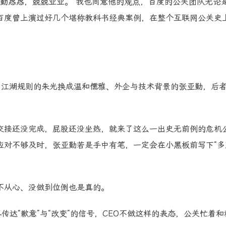
勤勤恳恳，兢兢业业。”我也同意他的观点，百度的公关团队无论
百度曾上演过好几个堪称教科书经典案例，在整个互联网公关史
网江湖规则的朱光换成温和儒雅、外企与技术背景的张亚勤，后
交接还没完成，屁股还没坐热，就来了这么一出史无前例的危机
对不够及时，张亚勤若是手中有笔，一定会在小黑板前写下“多
不从心、没做到位倒也是真的。
传达“歉意”与“改变”的信号，CEO不做这样的表态，公关忙着和