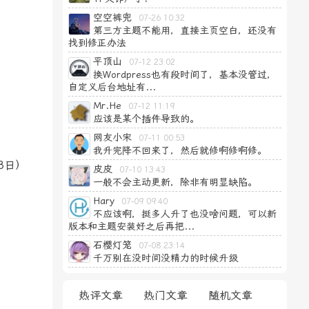
空空裤兜
07-26 10:32
第三方主题不能用，直接主页空白，还没有
找到修正办法
平顶山
07-12 23:02
换Wordpress也有段时间了，基本没管过，
自定义后台地址有...
Mr.He
07-12 11:19
应该是某个插件导致的。
网友小宋
07-11 00:53
我升完降不回来了，然后就修啊修啊修。
3日）
皮皮
07-10 13:43
一般不会主动更新，除非有明显缺陷。
Hary
07-09 09:40
不应该啊，挺多人升了也没啥问题，可以新
版本和主题安装好之后再把...
石樱灯笼
07-08 23:14
千万别在没时间没精力的时候升级
热评文章
热门文章
随机文章