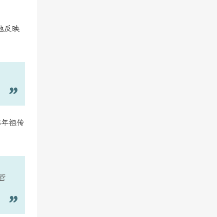
地反映
8年祖传
营