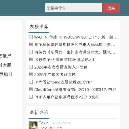
灰狼推荐
WAHIN 华凌 KFR-35GW/N8HL1Pro 新一级能效 壁挂式空调 1.5匹
电子称体重秤家用精准的充电人体体脂小型称重支持HUAWEI HiLink
网传的《东风的一生》高考满分作文，疑似自媒体或其他渠道炒作
吧鞭尸
《破阵子·为陈同甫赋壮词以寄之》
创大厦
2026年高考成绩查询入口官网
尽脑汁
2026年广东高考作文题
卡片笔记flomo注册获赠28天VIP
CloudCone圣诞节促销：2C1G 仅需$12.99刀
PHP多用户记账源码程序V2.7.0发布
最新评论
Tokin
07-26 23:58
TP又诈尸了？