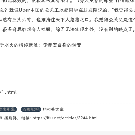
做能奏效的，就极其极其有限了。（旁人支招的那些“打情感牌”
么？就像Uber中国的公关王以超同学在朋友圈说的，“我觉得公
纵然有三头六臂，也难掩住天下人悠悠之口。我觉得公关又是这
，很多奇思妙想令人叹服；除了无法实现之外，没有别的缺点了。
们于水火的措施就是：李彦宏自身的转变。
。
/1.html
搜索引擎
百度贴吧
的相关文章
自
挨踢路
，链接:
https://itlu.net/articles/2244.html