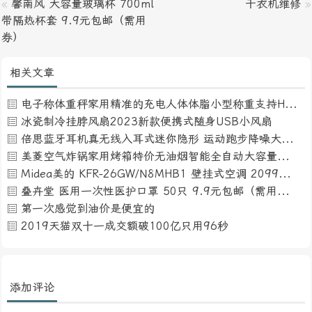
«
馨南风 大容量玻璃杯 700ml
干衣机维修
»
带隔热杯套 9.9元包邮（需用
券）
相关文章
电子称体重秤家用精准的充电人体体脂小型称重支持HUAWEI HiLink
冰瓷制冷挂脖风扇2023新款便携式随身USB小风扇
倍思蓝牙耳机真无线入耳式迷你隐形 运动跑步降噪大电量耳机
美菱空气炸锅家用烤箱特价无油烟智能全自动大容量薯条机电炸锅
Midea美的 KFR-26GW/N8MHB1 壁挂式空调 2099元包邮（需用券）
叠卉堂 医用一次性医护口罩 50只 9.9元包邮（需用券）
第一次感觉到油价是便宜的
2019天猫双十一成交额破100亿只用96秒
添加评论