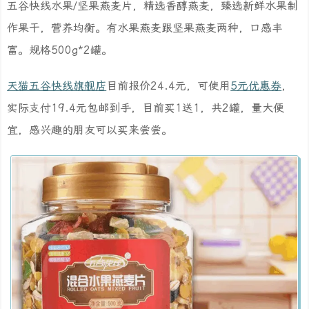
五谷快线水果/坚果燕麦片，精选香醇燕麦，臻选新鲜水果制
作果干，营养均衡。有水果燕麦跟坚果燕麦两种，口感丰
富。规格500g*2罐。
天猫五谷快线旗舰店
目前报价24.4元，可使用
5元优惠券
，
实际支付19.4元包邮到手，目前买1送1，共2罐，量大便
宜，感兴趣的朋友可以买来尝尝。