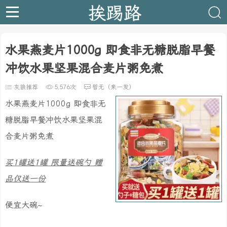
挨踢路
水果燕麦片1000g 即食非无糖脱脂早餐
冲饮水果坚果混合麦片粥免煮
灰狼推荐
5,576次
暂无（来一发）
水果燕麦片1000g 即食非无
糖脱脂早餐冲饮水果坚果混
合麦片粥免煮
买1罐送1罐 限量送碗勺 赠
品仅送一份
便宜大碗~