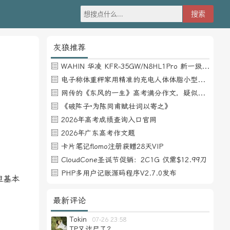
灰狼推荐
WAHIN 华凌 KFR-35GW/N8HL1Pro 新一级能效 壁挂式空调 1.5匹
电子称体重秤家用精准的充电人体体脂小型称重支持HUAWEI HiLink
网传的《东风的一生》高考满分作文，疑似自媒体或其他渠道炒作
《破阵子·为陈同甫赋壮词以寄之》
2026年高考成绩查询入口官网
2026年广东高考作文题
卡片笔记flomo注册获赠28天VIP
CloudCone圣诞节促销：2C1G 仅需$12.99刀
PHP多用户记账源码程序V2.7.0发布
但基本
最新评论
Tokin
07-26 23:58
TP又诈尸了？