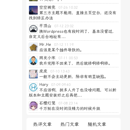
空空裤兜
07-26 10:32
第三方主题不能用，直接主页空白，还没有
找到修正办法
平顶山
07-12 23:02
换Wordpress也有段时间了，基本没管过，
自定义后台地址有...
Mr.He
07-12 11:19
应该是某个插件导致的。
网友小宋
07-11 00:53
我升完降不回来了，然后就修啊修啊修。
皮皮
07-10 13:43
一般不会主动更新，除非有明显缺陷。
Hary
07-09 09:40
不应该啊，挺多人升了也没啥问题，可以新
版本和主题安装好之后再把...
石樱灯笼
07-08 23:14
千万别在没时间没精力的时候升级
热评文章
热门文章
随机文章