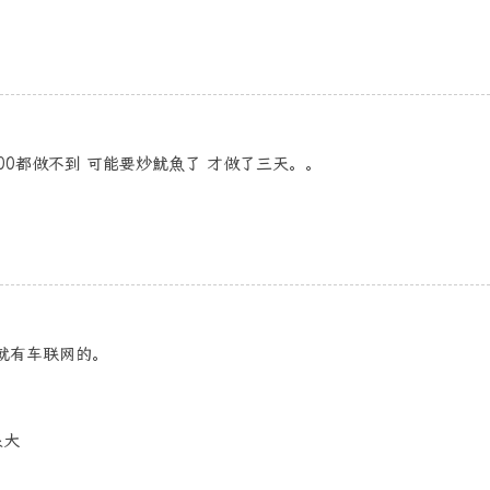
100都做不到 可能要炒魷魚了 才做了三天。。
商就有车联网的。
很大