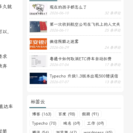
多久就
现在的孩子都怎么了
2026-06-10
32 条评论
第一次收到航空公司在飞机上的人文关
2026-06-11
25 条评论
可以，
怀——送生日贺卡
微信限额之迷雾
2026-06-29
24 条评论
要求
粤通卡如何取消ETC停车自动扣费
2026-07-04
17 条评论
放弃
Typecho 升级1.3版本出现500错误信
2026-07-07
13 条评论
息
标签云
直达车
博客 (163)
百度 (98)
假期 (91)
Typecho (70)
域名 (69)
工作 (69)
过简
腾讯 (54)
浏览器 (47)
wordpress (45)