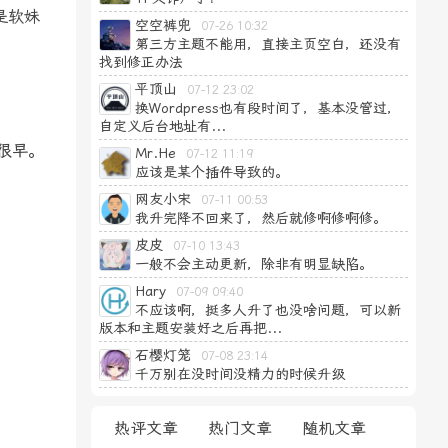
是软妹
空空裤兜
07-26 10:32
第三方主题不能用，直接主页空白，还没有
找到修正办法
平顶山
07-12 23:02
换Wordpress也有段时间了，基本没管过，
自定义后台地址有...
很早。
Mr.He
07-12 11:19
应该是某个插件导致的。
网友小宋
07-11 00:53
我升完降不回来了，然后就修啊修啊修。
皮皮
07-10 13:43
一般不会主动更新，除非有明显缺陷。
Hary
07-09 09:40
不应该啊，挺多人升了也没啥问题，可以新
版本和主题安装好之后再把...
石樱灯笼
07-08 23:14
千万别在没时间没精力的时候升级
热评文章
热门文章
随机文章