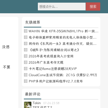
灰狼推荐
WAHIN 华凌 KFR-35GW/N8HL1Pro 新一级能效 壁挂式空调 1.5匹
电子称体重秤家用精准的充电人体体脂小型称重支持HUAWEI HiLink
网传的《东风的一生》高考满分作文，疑似自媒体或其他渠道炒作
，没想
《破阵子·为陈同甫赋壮词以寄之》
2026年高考成绩查询入口官网
2026年广东高考作文题
币，不算
卡片笔记flomo注册获赠28天VIP
CloudCone圣诞节促销：2C1G 仅需$12.99刀
PHP多用户记账源码程序V2.7.0发布
最新评论
Tokin
07-26 23:58
TP又诈尸了？