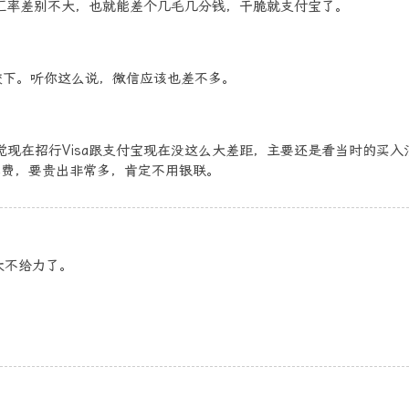
付宝汇率差别不大，也就能差个几毛几分钱，干脆就支付宝了。
较下。听你这么说，微信应该也差不多。
我感觉现在招行Visa跟支付宝现在没这么大差距，主要还是看当时的买入
续费，要贵出非常多，肯定不用银联。
太不给力了。