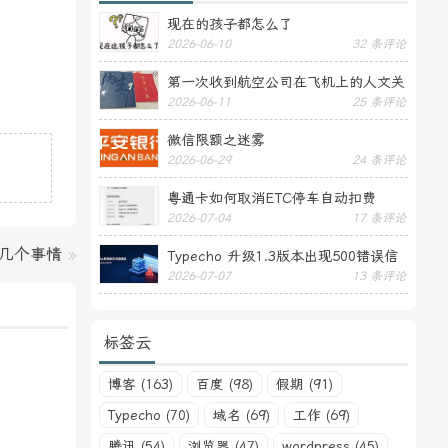
现在的孩子都怎么了
2026-06-10
32 条评论
第一次收到航空公司在飞机上的人文关
2026-06-11
25 条评论
怀——送生日贺卡
微信限额之迷雾
2026-06-29
24 条评论
粤通卡如何取消ETC停车自动扣费
2026-07-04
17 条评论
几个事情
»
Typecho 升级1.3版本出现500错误信
2026-07-07
13 条评论
息
标签云
博客 (163)
百度 (98)
假期 (91)
Typecho (70)
域名 (69)
工作 (69)
腾讯 (54)
浏览器 (47)
wordpress (45)