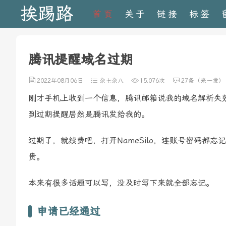
挨踢路
首页
关于
链接
标签
腾讯提醒域名过期
2022年08月06日
杂七杂八
15,076次
27条（来一发）
刚才手机上收到一个信息，腾讯邮箱说我的域名解析失
到过期提醒居然是腾讯发给我的。
过期了，就续费吧，打开NameSilo，连账号密码都忘记
贵。
本来有很多话题可以写，没及时写下来就全部忘记。
申请已经通过