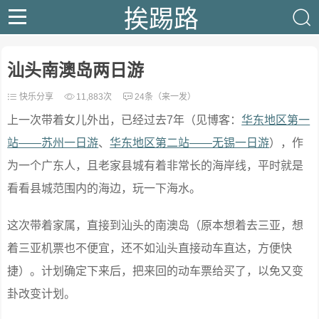
挨踢路
汕头南澳岛两日游
快乐分享
11,883次
24条（来一发）
上一次带着女儿外出，已经过去7年（见博客：
华东地区第一
站——苏州一日游
、
华东地区第二站——无锡一日游
），作
为一个广东人，且老家县城有着非常长的海岸线，平时就是
看看县城范围内的海边，玩一下海水。
这次带着家属，直接到汕头的南澳岛（原本想着去三亚，想
着三亚机票也不便宜，还不如汕头直接动车直达，方便快
捷）。计划确定下来后，把来回的动车票给买了，以免又变
卦改变计划。