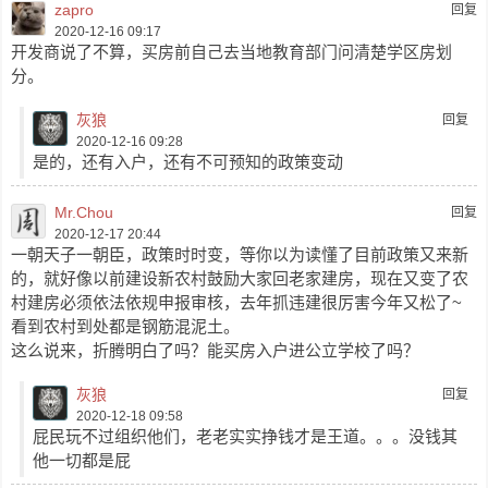
zapro
回复
2020-12-16 09:17
开发商说了不算，买房前自己去当地教育部门问清楚学区房划
分。
灰狼
回复
2020-12-16 09:28
是的，还有入户，还有不可预知的政策变动
Mr.Chou
回复
2020-12-17 20:44
一朝天子一朝臣，政策时时变，等你以为读懂了目前政策又来新
的，就好像以前建设新农村鼓励大家回老家建房，现在又变了农
村建房必须依法依规申报审核，去年抓违建很厉害今年又松了~
看到农村到处都是钢筋混泥土。
这么说来，折腾明白了吗？能买房入户进公立学校了吗？
灰狼
回复
2020-12-18 09:58
屁民玩不过组织他们，老老实实挣钱才是王道。。。没钱其
他一切都是屁