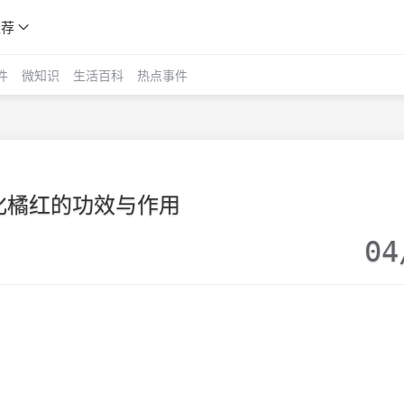
推荐
件
微知识
生活百科
热点事件
化橘红的功效与作用
04