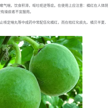
嗽气喘，饮食积滞，呕吐呃逆等症。在使用上应注意：橘红在人体
虚有燥痰者不宜服用。
止咳定喘丸等中成药中常配伍化橘红，而在桔红化痰丸、橘贝半夏