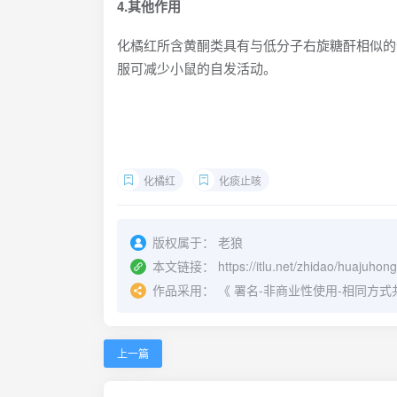
4.其他作用
化橘红所含黄酮类具有与低分子右旋糖酐相似的
服可减少小鼠的自发活动。
化橘红
化痰止咳
版权属于：
老狼
本文链接：
https://itlu.net/zhidao/huajuho
作品采用：
《
署名-非商业性使用-相同方式共享 4.
上一篇