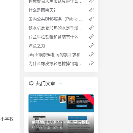
跨境贸易人民币结算是什么意思？
什么是回南天？
国内公共DNS服务（Public DNS）
饮水机反复加热的水是千滚水吗？
荷兰牛栏铁罐和盒装有什么区别？
洪荒之力
php如何把id相同的累计求和
为什么橡皮擦轻易擦掉铅笔字迹
热门文章
1
中小学教
全球通用头像Gravatar申请教程
53299 阅读 - 07/15