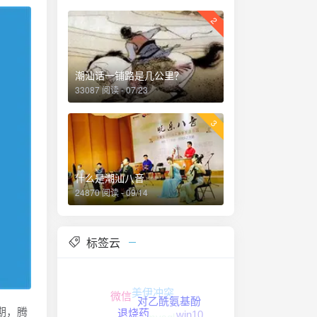
2
潮汕话一铺路是几公里？
33087 阅读 - 07/23
3
什么是潮汕八音
24870 阅读 - 09/14
标签云
美伊冲突
微信
mysql
对乙酰氨基酚
期，腾
win10