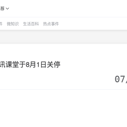
推荐
件
微知识
生活百科
热点事件
讯课堂于8月1日关停
07