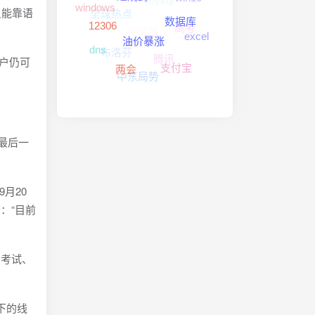
全球热点
windows
只能靠语
退烧药
高考
浏览器
数据库
excel
12306
布洛芬
腾讯
dns
油价暴涨
用户仍可
支付宝
中东局势
两会
上最后一
月20
：“目前
员考试、
下的线