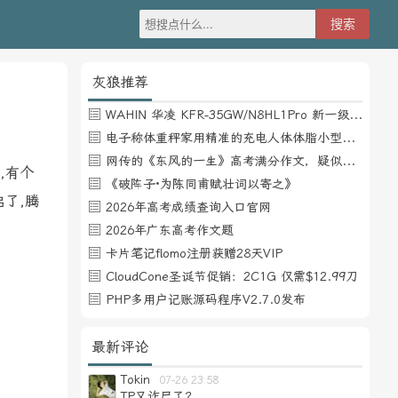
灰狼推荐
WAHIN 华凌 KFR-35GW/N8HL1Pro 新一级能效 壁挂式空调 1.5匹
电子称体重秤家用精准的充电人体体脂小型称重支持HUAWEI HiLink
网传的《东风的一生》高考满分作文，疑似自媒体或其他渠道炒作
,有个
《破阵子·为陈同甫赋壮词以寄之》
了,腾
2026年高考成绩查询入口官网
2026年广东高考作文题
卡片笔记flomo注册获赠28天VIP
CloudCone圣诞节促销：2C1G 仅需$12.99刀
PHP多用户记账源码程序V2.7.0发布
最新评论
Tokin
07-26 23:58
TP又诈尸了？