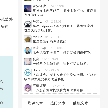
空空裤兜
07-26 10:32
第三方主题不能用，直接主页空白，还没有
找到修正办法
都是需要
平顶山
07-12 23:02
换Wordpress也有段时间了，基本没管过，
有给钱
自定义后台地址有...
Mr.He
07-12 11:19
应该是某个插件导致的。
网友小宋
07-11 00:53
我升完降不回来了，然后就修啊修啊修。
皮皮
07-10 13:43
一般不会主动更新，除非有明显缺陷。
Hary
07-09 09:40
不应该啊，挺多人升了也没啥问题，可以新
版本和主题安装好之后再把...
文
石樱灯笼
07-08 23:14
采
千万别在没时间没精力的时候升级
的
热评文章
热门文章
随机文章