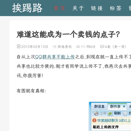
挨踢路
首页
关于
链接
标签
难道这能成为一个卖钱的点子?
2010年03月15日
网络资讯
11,986次
4条（来一发）
自从上次
QQ群共享不能上传
之后,到现在就一直上传不
共享也比较方便的.刚才有同学说上传不了,我再次去共享
讯,你很厉害!
有图就有真相: