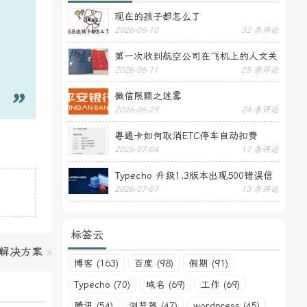
现在的孩子都怎么了
2026-06-10
32 条评论
第一次收到航空公司在飞机上的人文关
2026-06-11
25 条评论
怀——送生日贺卡
微信限额之迷雾
2026-06-29
24 条评论
粤通卡如何取消ETC停车自动扣费
2026-07-04
17 条评论
Typecho 升级1.3版本出现500错误信
2026-07-07
13 条评论
息
标签云
S解决方案
»
博客 (163)
百度 (98)
假期 (91)
Typecho (70)
域名 (69)
工作 (69)
腾讯 (54)
浏览器 (47)
wordpress (45)