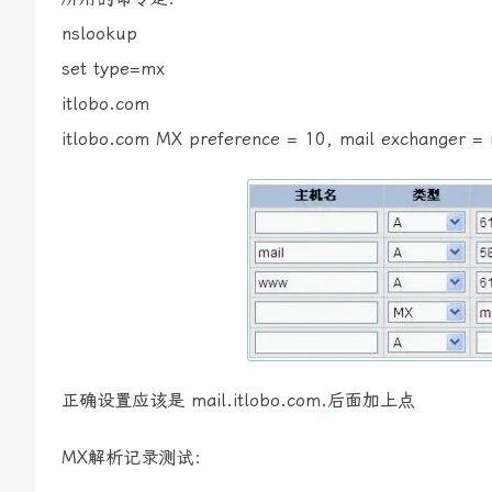
nslookup
set type=mx
itlobo.com
itlobo.com MX preference = 10, mail exchanger = 
正确设置应该是 mail.itlobo.com
.
后面加上点
MX解析记录测试：