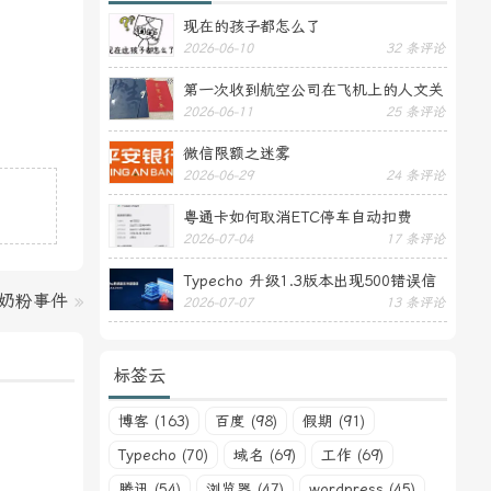
现在的孩子都怎么了
2026-06-10
32 条评论
第一次收到航空公司在飞机上的人文关
2026-06-11
25 条评论
怀——送生日贺卡
微信限额之迷雾
2026-06-29
24 条评论
粤通卡如何取消ETC停车自动扣费
2026-07-04
17 条评论
Typecho 升级1.3版本出现500错误信
假奶粉事件
»
2026-07-07
13 条评论
息
标签云
博客 (163)
百度 (98)
假期 (91)
Typecho (70)
域名 (69)
工作 (69)
腾讯 (54)
浏览器 (47)
wordpress (45)