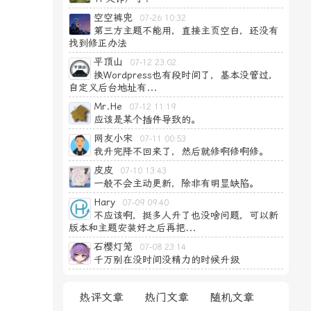
空空裤兜
07-26 10:32
第三方主题不能用，直接主页空白，还没有
找到修正办法
平顶山
07-12 23:02
换Wordpress也有段时间了，基本没管过，
自定义后台地址有...
Mr.He
07-12 11:19
应该是某个插件导致的。
网友小宋
07-11 00:53
我升完降不回来了，然后就修啊修啊修。
皮皮
07-10 13:43
一般不会主动更新，除非有明显缺陷。
Hary
07-09 09:40
不应该啊，挺多人升了也没啥问题，可以新
版本和主题安装好之后再把...
石樱灯笼
07-08 23:14
千万别在没时间没精力的时候升级
热评文章
热门文章
随机文章