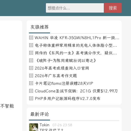
灰狼推荐
WAHIN 华凌 KFR-35GW/N8HL1Pro 新一级能效 壁挂式空调 1.5匹
电子称体重秤家用精准的充电人体体脂小型称重支持HUAWEI HiLink
网传的《东风的一生》高考满分作文，疑似自媒体或其他渠道炒作
《破阵子·为陈同甫赋壮词以寄之》
2026年高考成绩查询入口官网
2026年广东高考作文题
卡片笔记flomo注册获赠28天VIP
CloudCone圣诞节促销：2C1G 仅需$12.99刀
PHP多用户记账源码程序V2.7.0发布
么不智能
最新评论
Tokin
07-26 23:58
TP又诈尸了？