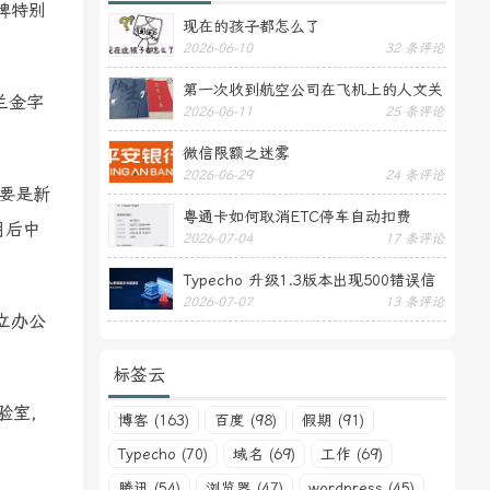
牌特别
现在的孩子都怎么了
2026-06-10
32 条评论
第一次收到航空公司在飞机上的人文关
兰金字
2026-06-11
25 条评论
怀——送生日贺卡
微信限额之迷雾
2026-06-29
24 条评论
要是新
粤通卡如何取消ETC停车自动扣费
月后中
2026-07-04
17 条评论
Typecho 升级1.3版本出现500错误信
2026-07-07
13 条评论
息
立办公
标签云
验室，
博客 (163)
百度 (98)
假期 (91)
Typecho (70)
域名 (69)
工作 (69)
。
腾讯 (54)
浏览器 (47)
wordpress (45)