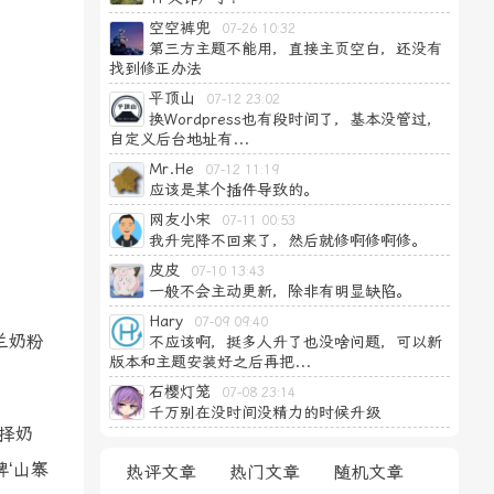
空空裤兜
07-26 10:32
第三方主题不能用，直接主页空白，还没有
找到修正办法
平顶山
07-12 23:02
换Wordpress也有段时间了，基本没管过，
自定义后台地址有...
Mr.He
07-12 11:19
应该是某个插件导致的。
网友小宋
07-11 00:53
我升完降不回来了，然后就修啊修啊修。
皮皮
07-10 13:43
一般不会主动更新，除非有明显缺陷。
Hary
07-09 09:40
兰奶粉
不应该啊，挺多人升了也没啥问题，可以新
版本和主题安装好之后再把...
石樱灯笼
07-08 23:14
千万别在没时间没精力的时候升级
择奶
‘山寨
热评文章
热门文章
随机文章