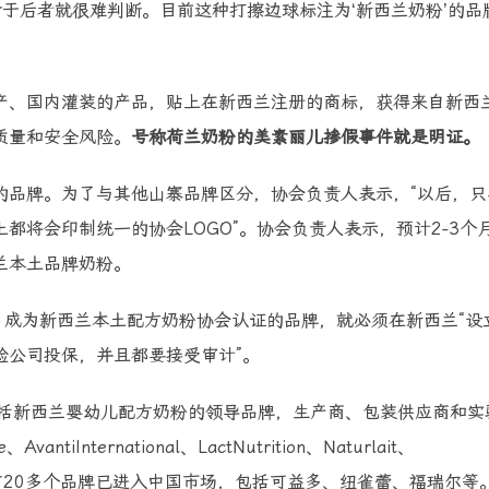
对于后者就很难判断。目前这种打擦边球标注为‘新西兰奶粉’的品
产、国内灌装的产品，贴上在新西兰注册的商标，获得来自新西
质量和安全风险。
号称荷兰奶粉的美素丽儿掺假事件就是明证。
的品牌。为了与其他山寨品牌区分，协会负责人表示，“以后，只
都将会印制统一的协会LOGO”。协会负责人表示，预计2-3个
兰本土品牌奶粉。
，成为新西兰本土配方奶粉协会认证的品牌，就必须在新西兰“设
险公司投保，并且都要接受审计”。
包括新西兰婴幼儿配方奶粉的领导品牌，生产商、包装供应商和实
nternational、LactNutrition、Naturlait、
些企业旗下有20多个品牌已进入中国市场，包括可益多、纽雀蕾、福瑞尔等