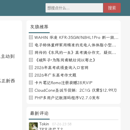
灰狼推荐
WAHIN 华凌 KFR-35GW/N8HL1Pro 新一级能效 壁挂式空调 1.5匹
电子称体重秤家用精准的充电人体体脂小型称重支持HUAWEI HiLink
网传的《东风的一生》高考满分作文，疑似自媒体或其他渠道炒作
业主动到
《破阵子·为陈同甫赋壮词以寄之》
2026年高考成绩查询入口官网
2026年广东高考作文题
真正新西
卡片笔记flomo注册获赠28天VIP
CloudCone圣诞节促销：2C1G 仅需$12.99刀
PHP多用户记账源码程序V2.7.0发布
最新评论
Tokin
07-26 23:58
TP又诈尸了？