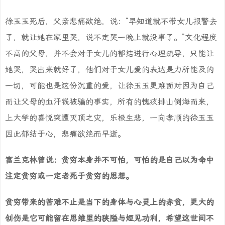
徐玉玉死后，父亲悲痛欲绝，说：“早知道就不带女儿报警去
了，就让她在家里哭，说不定哭一晚上就没事了。”文化程度
不高的父母，并不会对于女儿的郁结进行心理疏导，只能让
她哭，哭出来就好了，他们对于女儿爱的表达是力所能及的
一切，可能也是这份沉重的爱，让徐玉玉更难面对因为自己
而让父母的血汗钱被骗的事实，所有的愧疚排山倒海而来，
上大学的喜悦突遭灭顶之灾，乐极生悲，一向孝顺的徐玉玉
因此郁结于心，悲痛欲绝而早逝。
富兰克林曾说：贫穷本身并不可怕，可怕的是自己以为命中
注定贫穷或一定老死于贫穷的思想。
贫穷带来的苦难不止是当下的身体与心灵上的赤贫，更大的
创伤是它可能留在思维里的狭隘与短见功利，希望这世间不