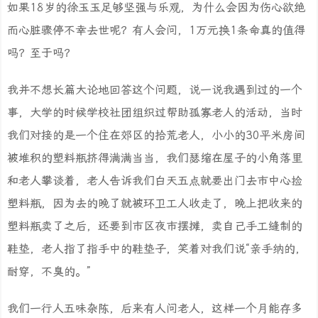
如果18岁的徐玉玉足够坚强与乐观，为什么会因为伤心欲绝
而心脏骤停不幸去世呢？有人会问，1万元换1条命真的值得
吗？至于吗？
我并不想长篇大论地回答这个问题，说一说我遇到过的一个
事，大学的时候学校社团组织过帮助孤寡老人的活动，当时
我们对接的是一个住在郊区的拾荒老人，小小的30平米房间
被堆积的塑料瓶挤得满满当当，我们瑟缩在屋子的小角落里
和老人攀谈着，老人告诉我们白天五点就要出门去市中心捡
塑料瓶，因为去的晚了就被环卫工人收走了，晚上把收来的
塑料瓶卖了之后，还要到市区夜市摆摊，卖自己手工缝制的
鞋垫，老人指了指手中的鞋垫子，笑着对我们说“亲手纳的，
耐穿，不臭的。”
我们一行人五味杂陈，后来有人问老人，这样一个月能存多