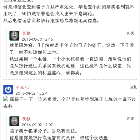
倒是相信会查到骗子并且严肃惩处，毕竟查不到的话实名制就不
用玩了，哪怕是顶罪也会找人出来平息舆论。
然后电信运营商和银行继续悠哉悠哉地卖信息。
灰狼
回复
2016-08-30 12:46
就是因为穷，9千块就是半年节约再节约省下，突然一下子没
了，就不知道如何上学。
试过接到一个电话，一个小女孩被我一直追问，最后说他们
是从银行通过关系买来我的电话，这已经不是什么秘密，只
是没想到这么的利益熏心，谁都卖。
不点儿
回复
2016-09-02 15:29
弱弱问一下，谁来负责，全部责任都推到骗子上貌似也说不过
去啊
灰狼
回复
2016-09-02 17:07
骗子属于犯罪分子。当然有责任。
信息泄露是银行或运营商的责任，但这个没法查