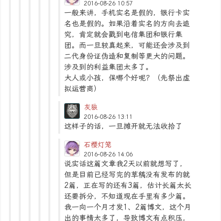
2016-08-26 10:57
一般来讲，手机实名是假的，银行卡实
名也是假的。如果沿着实名的方向去追
究，肯定就会戳到电信集团和银行集
团。而一旦较真起来，可能还会涉及到
二代身份证伪造和复制等更大的问题。
涉及到的利益集团太多了。
大人或小孩，保哪个好呢？（先祭出虚
拟运营商）
灰狼
2016-08-26 13:11
这样子的话，一旦摊开就无法收拾了
石樱灯笼
2016-08-26 14:06
说实话这篇文章我2天以前就想写了，
但是目前已经写完的草稿没有发布的就
2篇，正在写的还有3篇，估计长篇太长
还要拆分，不知道现在手里有多少篇。
我一向一个月才发1、2篇博文，这个月
出的事情太多了，导致博文有点积压，