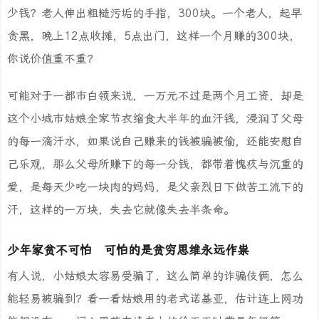
少钱？老人伸出粗糙污垢的手指，300块。一个老人，起早
贪黑，晚上12点收摊，5点出门，这样一个月赚的300块，
你说价值重不重？
可能对于一都市白领来说，一万元不过是两个月工资，却是
这个小城市姑娘全家节衣缩食大半年的血汗钱，浸润了父母
的每一滴汗水，如果说自己赚来的钱被骗被偷，还能安慰自
己乐观，那么父母所赚下的每一分钱，都带着愧疚与沉重的
爱，是每天少吃一块肉的妈妈，是父亲烈日下做苦工流下的
汗，这样的一万块，失去它就像失去半条命。
少年家贫不可怕 可怕的是贫穷思维永远作祟
有人说，小姑娘太容易受骗了，这么简单的诈骗伎俩，怎么
能轻易被骗到？看一看姑娘用的老式诺基亚，估计连上网功