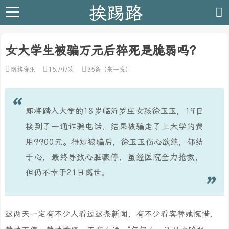
挨踢路
女大学生被骗万元后猝死是脆弱吗？
网络资讯
15,797次
35条（来一发）
即将踏入大学的18岁临沂罗庄女孩徐玉玉，19日
接到了一通诈骗电话，结果被骗走了上大学的费
用9900元。得知被骗后，徐玉玉伤心欲绝，郁结
于心，最终导致心脏骤停，虽经医院全力抢救，
但仍不幸于21日离世。
这两天一定有不少人看过这条新闻，有不少看客替她惋惜，