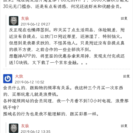
30元无门槛券，还是有点有诱惑，何况还送虾米和优酷会员。
灰狼
回复
2019-06-12 09:27
反正现在也懒得签到。昨天买了点生活用品，体验贼差，附
近没有自提点，让放门口附近那里，还淋湿了，特别恼火。
但想到是我要求放的，不怪其他人。只是附近没有自提点真
的很不方便，之前合作的一些全部找不到。
想删掉APP的，将里面的优惠券拿来用掉，发现支付完成还
送10块钱，又下载了一个京东金融。。。
大致
回复
2019-06-12 10:52
会员什么的，跟购物的频率有关系。我这种三个月买一次东西
的，买那玩意儿就是浪费钱。
各种视频网站的会员同理，我一个月看不到10小时电视，浪费那
钱干啥？
囤域名的行为也是我不能理解的，跟买彩票一样。
灰狼
回复
2019-06-12 13:35