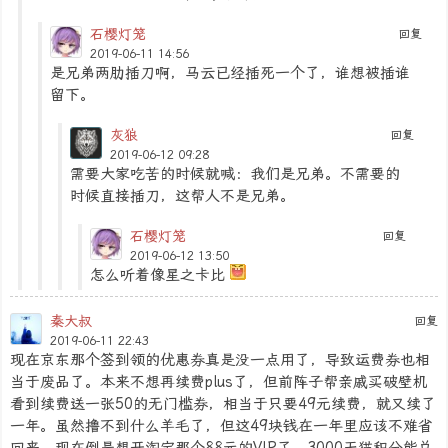
石樱灯笼
回复
2019-06-11 14:56
是兄弟两肋插刀啊，马云已经插死一个了，谁想被插谁
留下。
灰狼
回复
2019-06-12 09:28
需要大家吃苦的时候就喊：我们是兄弟。不需要的
时候直接插刀，这帮人不是兄弟。
石樱灯笼
回复
2019-06-12 13:50
怎么听着像星之卡比
秦大叔
回复
2019-06-11 22:43
现在京东那个签到领的优惠券真是没一点用了，导致运费券也相
当于废品了。本来不想再续费plus了，但前阵子帮亲戚买破壁机
看到续费送一张50的无门槛券，相当于只要49元续费，就又续了
一年。虽然撸不到什么羊毛了，但这49块钱在一年里应该不难省
回来。现在倒是想开淘宝那个88元的VIP了，3000天猫积分能兑