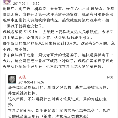
2019-06-11 13:20
刷推广，刷广告，刷联盟，天天有。好在 Akismet 很给力，没有
漏网之鱼。我也开了第一次评论需手动审核。就是有时难免会出
现原本正常的人突然疯掉的情况，感觉就像传染病疯牛病一般，
一旦疯了就再也没救了。
我域名续费 $13.16 ，去年赶上贸易战火热人民币贬值，今年又
赶上第二轮，贬值的更厉害，估计90块钱是不够了。
每年断网的情况都是从5月末持续到10月末，这还有5个月的，急
不得，急不得。
京东自从疯了之后，甭说老百姓的优惠券了，连快递员都走了一
大片。这公司已经准备在下坡路上冲刺了。我现在买东西宁可走
天猫从外地运个好几天，也不想在京东上花大笔的冤枉钱。
灰狼
回复
2019-06-11 14:07
那些垃圾是刷统计的，刷博客评论的，基本上都被我灭掉，
并加关键词挡掉。
这次断网，不知道要什么时候才恢复过来，真的为组织点
赞。
京东走的那些，都不是兄弟！买的东西也越来越少了。现在
买的就是生活用品（纸巾、洗衣液之类的东西）