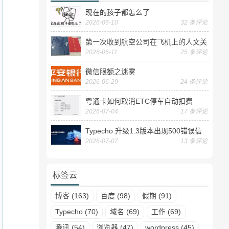
现在的孩子都怎么了
2026-06-10
32 条评论
第一次收到航空公司在飞机上的人文关
2026-06-11
25 条评论
怀——送生日贺卡
微信限额之迷雾
2026-06-29
24 条评论
粤通卡如何取消ETC停车自动扣费
2026-07-04
17 条评论
Typecho 升级1.3版本出现500错误信
2026-07-07
13 条评论
息
标签云
博客 (163)
百度 (98)
假期 (91)
Typecho (70)
域名 (69)
工作 (69)
腾讯 (54)
浏览器 (47)
wordpress (45)