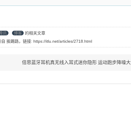
腾讯
博客
的相关文章
转自
挨踢路
，链接:
https://itlu.net/articles/2718.html
倍思蓝牙耳机真无线入耳式迷你隐形 运动跑步降噪