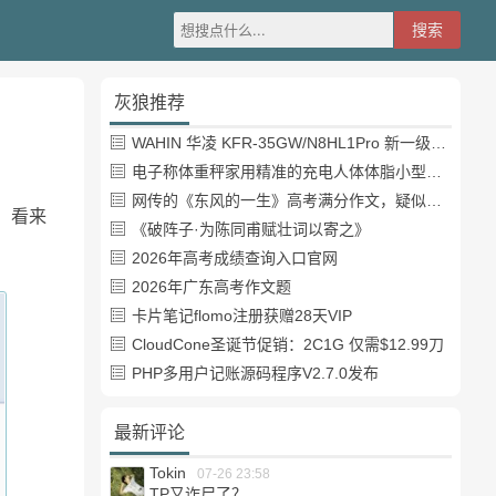
灰狼推荐
WAHIN 华凌 KFR-35GW/N8HL1Pro 新一级能效 壁挂式空调 1.5匹
电子称体重秤家用精准的充电人体体脂小型称重支持HUAWEI HiLink
网传的《东风的一生》高考满分作文，疑似自媒体或其他渠道炒作
，看来
《破阵子·为陈同甫赋壮词以寄之》
2026年高考成绩查询入口官网
2026年广东高考作文题
卡片笔记flomo注册获赠28天VIP
CloudCone圣诞节促销：2C1G 仅需$12.99刀
PHP多用户记账源码程序V2.7.0发布
最新评论
Tokin
07-26 23:58
TP又诈尸了？