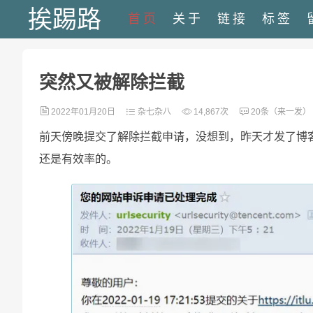
挨踢路
首页
关于
链接
标签
突然又被解除拦截
2022年01月20日
杂七杂八
14,867次
20条（来一发）
前天傍晚提交了解除拦截申请，没想到，昨天才发了博
还是有效率的。