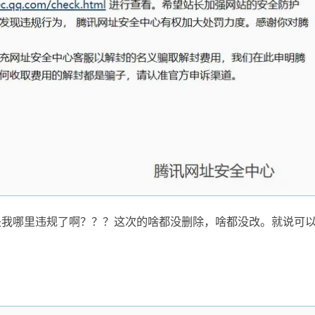
是我哪里违规了啊？？？这次的啥都没删除，啥都没改。就说可