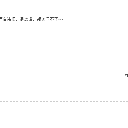
面有违规，很离谱，都访问不了~~
回