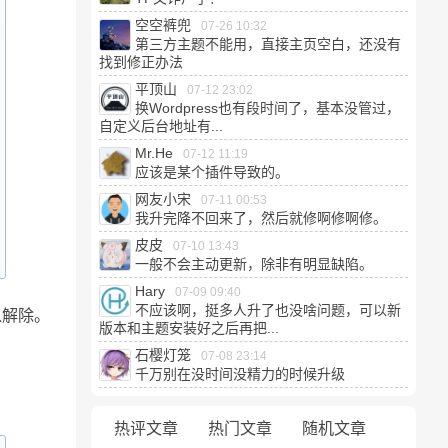
空空裤兜
07-26 10:32
第三方主题不能用，直接主页空白，还没有
找到修正办法
平顶山
07-12 23:02
换Wordpress也有段时间了，基本没管过，
自定义后台地址有...
Mr.He
07-12 11:19
应该是某个插件导致的。
网友小宋
07-11 00:53
我升完降不回来了，然后就修啊修啊修。
皮皮
07-10 13:43
一般不会主动更新，除非有明显缺陷。
Hary
07-09 09:40
不应该啊，挺多人升了也没啥问题，可以新
以解除。
版本和主题安装好之后再把...
石樱灯笼
07-08 23:14
千万别在没时间没精力的时候升级
热评文章
热门文章
随机文章