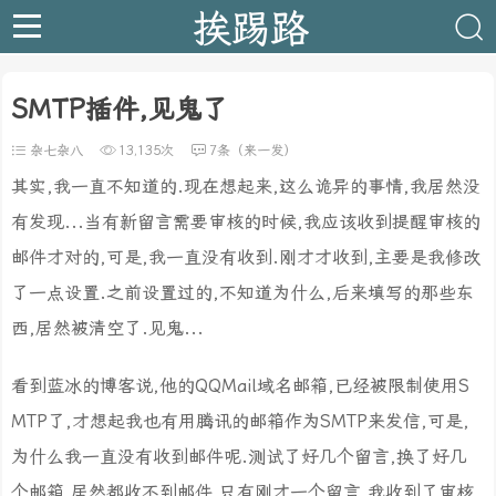
挨踢路
SMTP插件,见鬼了
杂七杂八
13,135次
7条（来一发）
其实,我一直不知道的.现在想起来,这么诡异的事情,我居然没
有发现...当有新留言需要审核的时候,我应该收到提醒审核的
邮件才对的,可是,我一直没有收到.刚才才收到,主要是我修改
了一点设置.之前设置过的,不知道为什么,后来填写的那些东
西,居然被清空了.见鬼...
看到蓝冰的博客说,他的QQMail域名邮箱,已经被限制使用S
MTP了,才想起我也有用腾讯的邮箱作为SMTP来发信,可是,
为什么我一直没有收到邮件呢.测试了好几个留言,换了好几
个邮箱,居然都收不到邮件,只有刚才一个留言,我收到了审核