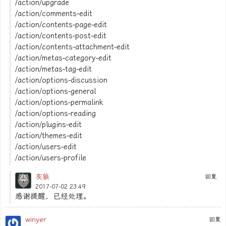
/action/upgrade
/action/comments-edit
/action/contents-page-edit
/action/contents-post-edit
/action/contents-attachment-edit
/action/metas-category-edit
/action/metas-tag-edit
/action/options-discussion
/action/options-general
/action/options-permalink
/action/options-reading
/action/plugins-edit
/action/themes-edit
/action/users-edit
/action/users-profile
灰狼
回复
2017-07-02 23:49
感谢提醒，已经处理。
winyer
回复