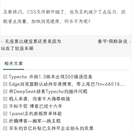
主要将JS，CSS文件都外链了，也为主机减少了点压力，还
能省点流量，加快浏览速度，何乐不为呢？
«
无座票比硬座票还贵是因为
春节·假期杂谈
»
站在了软座车厢
相关文章
Typecho 升级1.3版本出现500错误信息
Edge浏览器默认劫持百度搜索，带上尾巴?tn=68018901_16_pg
用DeepSeek修复Typecho的插件问题
贱人来袭，伤害不大侮辱极强
不知不觉 博客已经十六年
1panel主机面板简单体验
折腾博客—搬家—换主题
京东的百亿补贴已支持开企业抬头的发票